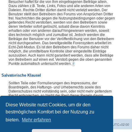
Besucher haftet für die von Ihm eingetragenen Beiträge allein.
Dazu zählen z.B. Texte, Links, Fotos und alle anderen Arten von
Dateien. Rechte Dritter dürfen damit nicht verletzt werden. Der
Benutzer stellt den Betreibern des Forums von Ansprüchen Dritter
frei. Nachrichten die gegen die Nutzungsbedingungen oder gegen
geltendes Recht verstoßen, werden von den Betreibern sowie
deren Vertreter sofort gelöscht, sobald diese davon Kenntnis
erhalten oder von anderen darauf hingewiesen werden, soweit
dies technisch möglich und zumutbar ist. Jedoch werden die
Beiträge der Benutzer vor der Veröffentlichung von den Betreibern
nicht durchgesehen. Das bereitgestellte Forensystem arbeitet im
Echt-Zeit-Modus. Es ist den Betreibern des Forums daher nicht
möglich, die unmittelbare Kontrolle über eingestellte Einträge
auszuüben. Auch kann nicht garantiert werden, dass alle Beiträge
von Betreibern auf einen evt. Verstoß gegen die oben genannten
Punkte automatisch untersucht werden.
#
Salvatorische Klausel
Sollten Teile oder Formulierungen des Impressums, der
Boardregeln, des Haftungs- und Urheberrechts sowie des
Datenschutzes nicht vollständig sein, oder nicht mehr geltendem
Recht entsprechen, so bleibt der Rest dieser Regeln davon
unberührt. Die Verwendung dieser Regeln, vollständig oder
auszugsweise, ist ohne vorherige Abklärung mit dem Forenteam
Diese Website nutzt Cookies, um dir den
nicht zulässig.
#
bestmöglichen Komfort bei der Nutzung zu
bieten.
Mehr erfahren
Foren-Übersicht
Alle Zeiten sind
UTC+02:00