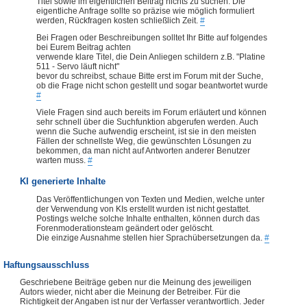
Titel sowie im eigentlichen Beitrag nichts zu suchen. Die
eigentliche Anfrage sollte so präzise wie möglich formuliert
werden, Rückfragen kosten schließlich Zeit.
#
Bei Fragen oder Beschreibungen solltet Ihr Bitte auf folgendes
bei Eurem Beitrag achten
verwende klare Titel, die Dein Anliegen schildern z.B. "Platine
511 - Servo läuft nicht"
bevor du schreibst, schaue Bitte erst im Forum mit der Suche,
ob die Frage nicht schon gestellt und sogar beantwortet wurde
#
Viele Fragen sind auch bereits im Forum erläutert und können
sehr schnell über die Suchfunktion abgerufen werden. Auch
wenn die Suche aufwendig erscheint, ist sie in den meisten
Fällen der schnellste Weg, die gewünschten Lösungen zu
bekommen, da man nicht auf Antworten anderer Benutzer
warten muss.
#
KI generierte Inhalte
Das Veröffentlichungen von Texten und Medien, welche unter
der Verwendung von KIs erstellt wurden ist nicht gestattet.
Postings welche solche Inhalte enthalten, können durch das
Forenmoderationsteam geändert oder gelöscht.
Die einzige Ausnahme stellen hier Sprachübersetzungen da.
#
Haftungsausschluss
Geschriebene Beiträge geben nur die Meinung des jeweiligen
Autors wieder, nicht aber die Meinung der Betreiber. Für die
Richtigkeit der Angaben ist nur der Verfasser verantwortlich. Jeder