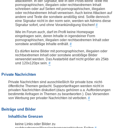
attackieren. In der Signatur, wie in den Posts keine Texte mit
pornographischen, illegalen oder rechtsextremen Inhalt
schreiben oder auf Seiten mit pornographischen, illegalen
oder rechtsextremen Inhalt verweisen. Auch keine Attacken auf
andere und Texte die sonstwie anstößig sind. Sollte dennoch
eine Signatur nicht in der norm sein, werden wir Admins diese
Signatur sofort, und ohne Vorankündigung löschen!
#
Wie im Forum auch, darf im Profil keine Homepage
eingetragen sein, deren Inhalte in irgendeiner Form
pornographischen, illegalen oder rechtsextremen Inhalt oder
sonstwie anstößige Inhalte enthält.
#
Es dürfen keine Bilder mit pornographischen, illegalen oder
rechtsextremen Inhalt oder sonstwie anstößige Bilder
verwendet werden. Das Avatarbild darf nicht größer als 25kb
und 120x120px sein.
#
Private Nachrichten
Private Nachrichten sind ausschließlich für private bzw. nicht-
öffentliche Themen gedacht. Supportanfragen werden nicht in
privaten Nachrichten diskutiert (dazu gehören u.a. Aufforderungen
bestimmte Anfragen in Themen zu beantworten ). Das Versenden
von Werbung per privater Nachrichten ist verboten.
#
Beiträge und Bilder
Inhaltliche Grenzen
keine Links oder Bilder zu
rechtsextremen/illegalen/pornographischen Seiten
#