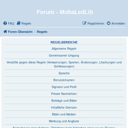
Forum - MobaLedLib
FAQ
Regeln
Registrieren
Anmelden
Foren-Übersicht
Regeln
REGELBEREICHE
Allgemeine Regeln
Gemeinsamer Umgang
Verstöße gegen diese Regeln (Verwarnungen, Sperren, Änderungen, Löschungen und
Schliessungen)
Sprache
Benutzernamen
Signatur und Profil
Private Nachrichten
Beiträge und Bilder
Inhaltliche Grenzen
Bilder und Medien
Werbung und Angbote