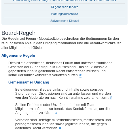
Formulierung einer Anfrage / Richtlinien beim Schreiben eines neuen Themas
KI generierte Inhalte
Haftungsausschluss
Salvatorische Klausel
Board-Regeln
Die Regeln auf Forum - MobaLedLib beschreiben die Bedingungen für den
reibungslosen Ablauf, den Umgang miteinander und die Verantwortlichkeiten
aller Mitglieder und Gäste.
Allgemeine Regeln
Dies ist ein öffentliches, deutsches Forum und untersteht somit den
Gesetzen der Bundesrepublik Deutschland. Das heißt, dass die
geposteten Inhalte geltendem Recht entsprechen müssen und
keine Persönlichkeitsrechte verletzen dürfen.
#
Gemeinsamer Umgang
Beleidigungen, illegale Links und Inhalte sowie sonstige
Störungen der Diskussionen sind zu unterlassen und werden
von den Moderatoren nach Kenntnisnahme zeitnah entfernt.
#
Sollten Probleme oder Unzufriedenheiten mit Team-
Mitgliedern auftreten, so benutzt das Kontaktformular, um die
Angelegenheit zu klären.
#
Verboten sind Beiträge mit extremistischen, rassistischen und
pornografischen Inhalten sowie jegliche Inhalte, die gegen
geltendes Recht verstoßen.
#