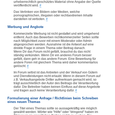
urheberrechtlich geschütztes Material ohne Angabe der Quelle
veröffentlicht wird.
#
Das Verlinken von Bildern oder Medien, welche
pornographischen, illegalen oder rechtsextremen Inhalte
darstellen ist verboten.
#
Werbung und Angbote
Kommerzielle Werbung ist nicht gestattet und wird umgehend
entfernt. Auch das Bewerben nichtkommerzieller Seiten sollte
nach Möglichkeit zuvor mit einem Moderator oder Admin
abgesprochen werden. Ausnahme ist die Antwort auf eine
direkte Frage in einem Thema oder Beitrag danach.
Wenn Dir das Forum nicht gefällt, brauchst du das nicht
ständig verkünden. Wenn Dir ein anderes Forum besser
gefällt, dann geh in das andere Forum. Eine Bewerbung für
andere Foren mit gleichem Thema wird daher kommentarlos
gelöscht.
#
Im Forum selbst ist das Anbieten und der Verkauf von Gütern
und Dienstleistungen nicht erlaubt. Wenn in diesem Forum auf
z.B. Verkaufsangebote Dritter aufmerksam gemacht wird, so
trägt ausschließlich der Autor des Beitrags die Verantwortung
dafür. Die Betreiber haben keinen Einfluss auf diese Angebote
und tragen auch keine Verantwortung dafür.
#
Formulierung einer Anfrage / Richtlinien beim Schreiben
eines neuen Themas
Der Titel eines Themas sollte so aussagekräftig wie möglich
gewählt werden. Wörter wie "Hilfe" oder "dringend" haben im