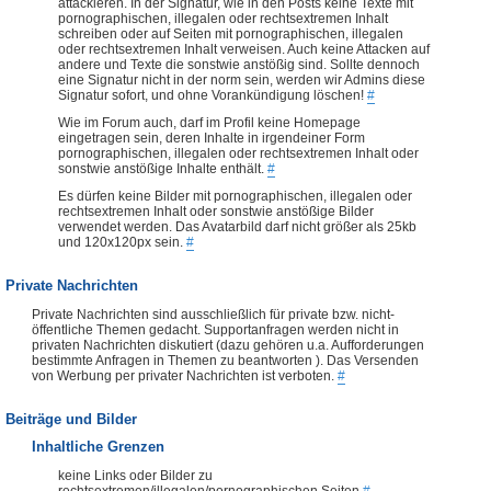
attackieren. In der Signatur, wie in den Posts keine Texte mit
pornographischen, illegalen oder rechtsextremen Inhalt
schreiben oder auf Seiten mit pornographischen, illegalen
oder rechtsextremen Inhalt verweisen. Auch keine Attacken auf
andere und Texte die sonstwie anstößig sind. Sollte dennoch
eine Signatur nicht in der norm sein, werden wir Admins diese
Signatur sofort, und ohne Vorankündigung löschen!
#
Wie im Forum auch, darf im Profil keine Homepage
eingetragen sein, deren Inhalte in irgendeiner Form
pornographischen, illegalen oder rechtsextremen Inhalt oder
sonstwie anstößige Inhalte enthält.
#
Es dürfen keine Bilder mit pornographischen, illegalen oder
rechtsextremen Inhalt oder sonstwie anstößige Bilder
verwendet werden. Das Avatarbild darf nicht größer als 25kb
und 120x120px sein.
#
Private Nachrichten
Private Nachrichten sind ausschließlich für private bzw. nicht-
öffentliche Themen gedacht. Supportanfragen werden nicht in
privaten Nachrichten diskutiert (dazu gehören u.a. Aufforderungen
bestimmte Anfragen in Themen zu beantworten ). Das Versenden
von Werbung per privater Nachrichten ist verboten.
#
Beiträge und Bilder
Inhaltliche Grenzen
keine Links oder Bilder zu
rechtsextremen/illegalen/pornographischen Seiten
#