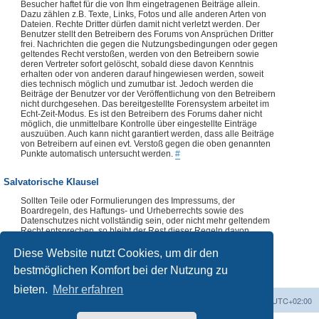
Besucher haftet für die von Ihm eingetragenen Beiträge allein.
Dazu zählen z.B. Texte, Links, Fotos und alle anderen Arten von
Dateien. Rechte Dritter dürfen damit nicht verletzt werden. Der
Benutzer stellt den Betreibern des Forums von Ansprüchen Dritter
frei. Nachrichten die gegen die Nutzungsbedingungen oder gegen
geltendes Recht verstoßen, werden von den Betreibern sowie
deren Vertreter sofort gelöscht, sobald diese davon Kenntnis
erhalten oder von anderen darauf hingewiesen werden, soweit
dies technisch möglich und zumutbar ist. Jedoch werden die
Beiträge der Benutzer vor der Veröffentlichung von den Betreibern
nicht durchgesehen. Das bereitgestellte Forensystem arbeitet im
Echt-Zeit-Modus. Es ist den Betreibern des Forums daher nicht
möglich, die unmittelbare Kontrolle über eingestellte Einträge
auszuüben. Auch kann nicht garantiert werden, dass alle Beiträge
von Betreibern auf einen evt. Verstoß gegen die oben genannten
Punkte automatisch untersucht werden.
#
Salvatorische Klausel
Sollten Teile oder Formulierungen des Impressums, der
Boardregeln, des Haftungs- und Urheberrechts sowie des
Datenschutzes nicht vollständig sein, oder nicht mehr geltendem
Recht entsprechen, so bleibt der Rest dieser Regeln davon
unberührt. Die Verwendung dieser Regeln, vollständig oder
auszugsweise, ist ohne vorherige Abklärung mit dem Forenteam
Diese Website nutzt Cookies, um dir den
nicht zulässig.
#
bestmöglichen Komfort bei der Nutzung zu
bieten.
Mehr erfahren
Foren-Übersicht
Alle Zeiten sind
UTC+02:00