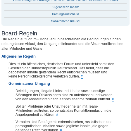
Formulierung einer Anfrage / Richtlinien beim Schreiben eines neuen Themas
KI generierte Inhalte
Haftungsausschluss
Salvatorische Klausel
Board-Regeln
Die Regeln auf Forum - MobaLedLib beschreiben die Bedingungen für den
reibungslosen Ablauf, den Umgang miteinander und die Verantwortlichkeiten
aller Mitglieder und Gäste.
Allgemeine Regeln
Dies ist ein öffentliches, deutsches Forum und untersteht somit den
Gesetzen der Bundesrepublik Deutschland. Das heißt, dass die
geposteten Inhalte geltendem Recht entsprechen müssen und
keine Persönlichkeitsrechte verletzen dürfen.
#
Gemeinsamer Umgang
Beleidigungen, illegale Links und Inhalte sowie sonstige
Störungen der Diskussionen sind zu unterlassen und werden
von den Moderatoren nach Kenntnisnahme zeitnah entfernt.
#
Sollten Probleme oder Unzufriedenheiten mit Team-
Mitgliedern auftreten, so benutzt das Kontaktformular, um die
Angelegenheit zu klären.
#
Verboten sind Beiträge mit extremistischen, rassistischen und
pornografischen Inhalten sowie jegliche Inhalte, die gegen
geltendes Recht verstoßen.
#