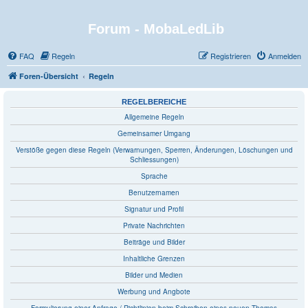
Forum - MobaLedLib
FAQ
Regeln
Registrieren
Anmelden
Foren-Übersicht
Regeln
REGELBEREICHE
Allgemeine Regeln
Gemeinsamer Umgang
Verstöße gegen diese Regeln (Verwarnungen, Sperren, Änderungen, Löschungen und
Schliessungen)
Sprache
Benutzernamen
Signatur und Profil
Private Nachrichten
Beiträge und Bilder
Inhaltliche Grenzen
Bilder und Medien
Werbung und Angbote