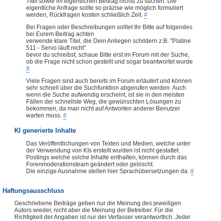
Titel sowie im eigentlichen Beitrag nichts zu suchen. Die
eigentliche Anfrage sollte so präzise wie möglich formuliert
werden, Rückfragen kosten schließlich Zeit.
#
Bei Fragen oder Beschreibungen solltet Ihr Bitte auf folgendes
bei Eurem Beitrag achten
verwende klare Titel, die Dein Anliegen schildern z.B. "Platine
511 - Servo läuft nicht"
bevor du schreibst, schaue Bitte erst im Forum mit der Suche,
ob die Frage nicht schon gestellt und sogar beantwortet wurde
#
Viele Fragen sind auch bereits im Forum erläutert und können
sehr schnell über die Suchfunktion abgerufen werden. Auch
wenn die Suche aufwendig erscheint, ist sie in den meisten
Fällen der schnellste Weg, die gewünschten Lösungen zu
bekommen, da man nicht auf Antworten anderer Benutzer
warten muss.
#
KI generierte Inhalte
Das Veröffentlichungen von Texten und Medien, welche unter
der Verwendung von KIs erstellt wurden ist nicht gestattet.
Postings welche solche Inhalte enthalten, können durch das
Forenmoderationsteam geändert oder gelöscht.
Die einzige Ausnahme stellen hier Sprachübersetzungen da.
#
Haftungsausschluss
Geschriebene Beiträge geben nur die Meinung des jeweiligen
Autors wieder, nicht aber die Meinung der Betreiber. Für die
Richtigkeit der Angaben ist nur der Verfasser verantwortlich. Jeder