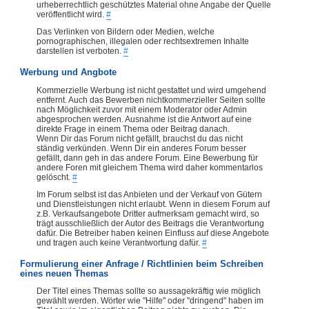
urheberrechtlich geschütztes Material ohne Angabe der Quelle
veröffentlicht wird.
#
Das Verlinken von Bildern oder Medien, welche
pornographischen, illegalen oder rechtsextremen Inhalte
darstellen ist verboten.
#
Werbung und Angbote
Kommerzielle Werbung ist nicht gestattet und wird umgehend
entfernt. Auch das Bewerben nichtkommerzieller Seiten sollte
nach Möglichkeit zuvor mit einem Moderator oder Admin
abgesprochen werden. Ausnahme ist die Antwort auf eine
direkte Frage in einem Thema oder Beitrag danach.
Wenn Dir das Forum nicht gefällt, brauchst du das nicht
ständig verkünden. Wenn Dir ein anderes Forum besser
gefällt, dann geh in das andere Forum. Eine Bewerbung für
andere Foren mit gleichem Thema wird daher kommentarlos
gelöscht.
#
Im Forum selbst ist das Anbieten und der Verkauf von Gütern
und Dienstleistungen nicht erlaubt. Wenn in diesem Forum auf
z.B. Verkaufsangebote Dritter aufmerksam gemacht wird, so
trägt ausschließlich der Autor des Beitrags die Verantwortung
dafür. Die Betreiber haben keinen Einfluss auf diese Angebote
und tragen auch keine Verantwortung dafür.
#
Formulierung einer Anfrage / Richtlinien beim Schreiben
eines neuen Themas
Der Titel eines Themas sollte so aussagekräftig wie möglich
gewählt werden. Wörter wie "Hilfe" oder "dringend" haben im