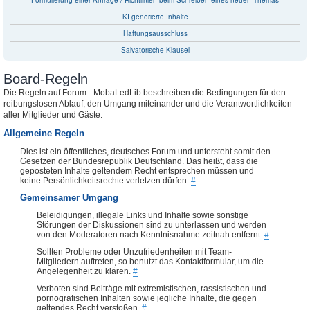
Formulierung einer Anfrage / Richtlinien beim Schreiben eines neuen Themas
KI generierte Inhalte
Haftungsausschluss
Salvatorische Klausel
Board-Regeln
Die Regeln auf Forum - MobaLedLib beschreiben die Bedingungen für den
reibungslosen Ablauf, den Umgang miteinander und die Verantwortlichkeiten
aller Mitglieder und Gäste.
Allgemeine Regeln
Dies ist ein öffentliches, deutsches Forum und untersteht somit den
Gesetzen der Bundesrepublik Deutschland. Das heißt, dass die
geposteten Inhalte geltendem Recht entsprechen müssen und
keine Persönlichkeitsrechte verletzen dürfen.
#
Gemeinsamer Umgang
Beleidigungen, illegale Links und Inhalte sowie sonstige
Störungen der Diskussionen sind zu unterlassen und werden
von den Moderatoren nach Kenntnisnahme zeitnah entfernt.
#
Sollten Probleme oder Unzufriedenheiten mit Team-
Mitgliedern auftreten, so benutzt das Kontaktformular, um die
Angelegenheit zu klären.
#
Verboten sind Beiträge mit extremistischen, rassistischen und
pornografischen Inhalten sowie jegliche Inhalte, die gegen
geltendes Recht verstoßen.
#