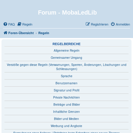
Forum - MobaLedLib
FAQ
Regeln
Registrieren
Anmelden
Foren-Übersicht
Regeln
REGELBEREICHE
Allgemeine Regeln
Gemeinsamer Umgang
Verstöße gegen diese Regeln (Verwarnungen, Sperren, Änderungen, Löschungen und
Schliessungen)
Sprache
Benutzernamen
Signatur und Profil
Private Nachrichten
Beiträge und Bilder
Inhaltliche Grenzen
Bilder und Medien
Werbung und Angbote