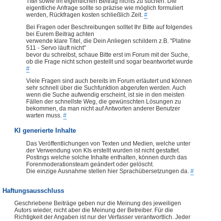
Titel sowie im eigentlichen Beitrag nichts zu suchen. Die
eigentliche Anfrage sollte so präzise wie möglich formuliert
werden, Rückfragen kosten schließlich Zeit.
#
Bei Fragen oder Beschreibungen solltet Ihr Bitte auf folgendes
bei Eurem Beitrag achten
verwende klare Titel, die Dein Anliegen schildern z.B. "Platine
511 - Servo läuft nicht"
bevor du schreibst, schaue Bitte erst im Forum mit der Suche,
ob die Frage nicht schon gestellt und sogar beantwortet wurde
#
Viele Fragen sind auch bereits im Forum erläutert und können
sehr schnell über die Suchfunktion abgerufen werden. Auch
wenn die Suche aufwendig erscheint, ist sie in den meisten
Fällen der schnellste Weg, die gewünschten Lösungen zu
bekommen, da man nicht auf Antworten anderer Benutzer
warten muss.
#
KI generierte Inhalte
Das Veröffentlichungen von Texten und Medien, welche unter
der Verwendung von KIs erstellt wurden ist nicht gestattet.
Postings welche solche Inhalte enthalten, können durch das
Forenmoderationsteam geändert oder gelöscht.
Die einzige Ausnahme stellen hier Sprachübersetzungen da.
#
Haftungsausschluss
Geschriebene Beiträge geben nur die Meinung des jeweiligen
Autors wieder, nicht aber die Meinung der Betreiber. Für die
Richtigkeit der Angaben ist nur der Verfasser verantwortlich. Jeder