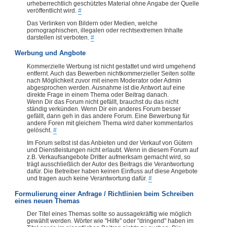
urheberrechtlich geschütztes Material ohne Angabe der Quelle
veröffentlicht wird.
#
Das Verlinken von Bildern oder Medien, welche
pornographischen, illegalen oder rechtsextremen Inhalte
darstellen ist verboten.
#
Werbung und Angbote
Kommerzielle Werbung ist nicht gestattet und wird umgehend
entfernt. Auch das Bewerben nichtkommerzieller Seiten sollte
nach Möglichkeit zuvor mit einem Moderator oder Admin
abgesprochen werden. Ausnahme ist die Antwort auf eine
direkte Frage in einem Thema oder Beitrag danach.
Wenn Dir das Forum nicht gefällt, brauchst du das nicht
ständig verkünden. Wenn Dir ein anderes Forum besser
gefällt, dann geh in das andere Forum. Eine Bewerbung für
andere Foren mit gleichem Thema wird daher kommentarlos
gelöscht.
#
Im Forum selbst ist das Anbieten und der Verkauf von Gütern
und Dienstleistungen nicht erlaubt. Wenn in diesem Forum auf
z.B. Verkaufsangebote Dritter aufmerksam gemacht wird, so
trägt ausschließlich der Autor des Beitrags die Verantwortung
dafür. Die Betreiber haben keinen Einfluss auf diese Angebote
und tragen auch keine Verantwortung dafür.
#
Formulierung einer Anfrage / Richtlinien beim Schreiben
eines neuen Themas
Der Titel eines Themas sollte so aussagekräftig wie möglich
gewählt werden. Wörter wie "Hilfe" oder "dringend" haben im