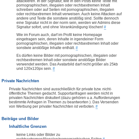
attackieren. In der Signatur, wie in den Posts keine Texte mit
pornographischen, illegalen oder rechtsextremen Inhalt
schreiben oder auf Seiten mit pornographischen, illegalen
oder rechtsextremen Inhalt verweisen. Auch keine Attacken auf
andere und Texte die sonstwie anstößig sind. Sollte dennoch
eine Signatur nicht in der norm sein, werden wir Admins diese
Signatur sofort, und ohne Vorankündigung löschen!
#
Wie im Forum auch, darf im Profil keine Homepage
eingetragen sein, deren Inhalte in irgendeiner Form
pornographischen, illegalen oder rechtsextremen Inhalt oder
sonstwie anstößige Inhalte enthält.
#
Es dürfen keine Bilder mit pornographischen, illegalen oder
rechtsextremen Inhalt oder sonstwie anstößige Bilder
verwendet werden. Das Avatarbild darf nicht größer als 25kb
und 120x120px sein.
#
Private Nachrichten
Private Nachrichten sind ausschließlich für private bzw. nicht-
öffentliche Themen gedacht. Supportanfragen werden nicht in
privaten Nachrichten diskutiert (dazu gehören u.a. Aufforderungen
bestimmte Anfragen in Themen zu beantworten ). Das Versenden
von Werbung per privater Nachrichten ist verboten.
#
Beiträge und Bilder
Inhaltliche Grenzen
keine Links oder Bilder zu
rechtsextremen/illegalen/pornographischen Seiten
#