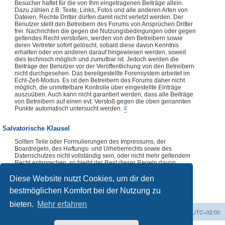
Besucher haftet für die von Ihm eingetragenen Beiträge allein.
Dazu zählen z.B. Texte, Links, Fotos und alle anderen Arten von
Dateien. Rechte Dritter dürfen damit nicht verletzt werden. Der
Benutzer stellt den Betreibern des Forums von Ansprüchen Dritter
frei. Nachrichten die gegen die Nutzungsbedingungen oder gegen
geltendes Recht verstoßen, werden von den Betreibern sowie
deren Vertreter sofort gelöscht, sobald diese davon Kenntnis
erhalten oder von anderen darauf hingewiesen werden, soweit
dies technisch möglich und zumutbar ist. Jedoch werden die
Beiträge der Benutzer vor der Veröffentlichung von den Betreibern
nicht durchgesehen. Das bereitgestellte Forensystem arbeitet im
Echt-Zeit-Modus. Es ist den Betreibern des Forums daher nicht
möglich, die unmittelbare Kontrolle über eingestellte Einträge
auszuüben. Auch kann nicht garantiert werden, dass alle Beiträge
von Betreibern auf einen evt. Verstoß gegen die oben genannten
Punkte automatisch untersucht werden.
#
Salvatorische Klausel
Sollten Teile oder Formulierungen des Impressums, der
Boardregeln, des Haftungs- und Urheberrechts sowie des
Datenschutzes nicht vollständig sein, oder nicht mehr geltendem
Recht entsprechen, so bleibt der Rest dieser Regeln davon
unberührt. Die Verwendung dieser Regeln, vollständig oder
auszugsweise, ist ohne vorherige Abklärung mit dem Forenteam
Diese Website nutzt Cookies, um dir den
nicht zulässig.
#
bestmöglichen Komfort bei der Nutzung zu
bieten.
Mehr erfahren
Foren-Übersicht
Alle Zeiten sind
UTC+02:00