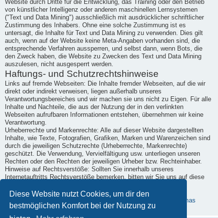
Website durch Dritte für die Entwicklung, das Training oder den Betrieb
von künstlicher Intelligenz oder anderen maschinellen Lernsystemen
("Text und Data Mining") ausschließlich mit ausdrücklicher schriftlicher
Zustimmung des Inhabers. Ohne eine solche Zustimmung ist es
untersagt, die Inhalte für Text und Data Mining zu verwenden. Dies gilt
auch, wenn auf der Website keine Meta-Angaben vorhanden sind, die
entsprechende Verfahren aussperren, und selbst dann, wenn Bots, die
den Zweck haben, die Website zu Zwecken des Text und Data Mining
auszulesen, nicht ausgesperrt werden.
Haftungs- und Schutzrechtshinweise
Links auf fremde Webseiten: Die Inhalte fremder Webseiten, auf die wir
direkt oder indirekt verweisen, liegen außerhalb unseres
Verantwortungsbereiches und wir machen sie uns nicht zu Eigen. Für alle
Inhalte und Nachteile, die aus der Nutzung der in den verlinkten
Webseiten aufrufbaren Informationen entstehen, übernehmen wir keine
Verantwortung.
Urheberrechte und Markenrechte: Alle auf dieser Website dargestellten
Inhalte, wie Texte, Fotografien, Grafiken, Marken und Warenzeichen sind
durch die jeweiligen Schutzrechte (Urheberrechte, Markenrechte)
geschützt. Die Verwendung, Vervielfältigung usw. unterliegen unseren
Rechten oder den Rechten der jeweiligen Urheber bzw. Rechteinhaber.
Hinweise auf Rechtsverstöße: Sollten Sie innerhalb unseres
Internetauftritts Rechtsverstöße bemerken, bitten wir Sie uns auf diese
hinzuweisen. Wir werden rechtswidrige Inhalte und Links nach
Kenntnisnahme unverzüglich entfernen.
Diese Website nutzt Cookies, um dir den
Erstellt mit kostenlosem Datenschutz-Generator.de von Dr. Thomas
bestmöglichen Komfort bei der Nutzung zu
Schwenke