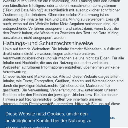
Website durch Dritte für die Entwicklung, das Training oder den Betrieb
von künstlicher Intelligenz oder anderen maschinellen Lernsystemen
("Text und Data Mining") ausschließlich mit ausdrücklicher schriftlicher
Zustimmung des Inhabers. Ohne eine solche Zustimmung ist es
untersagt, die Inhalte für Text und Data Mining zu verwenden. Dies gilt
auch, wenn auf der Website keine Meta-Angaben vorhanden sind, die
entsprechende Verfahren aussperren, und selbst dann, wenn Bots, die
den Zweck haben, die Website zu Zwecken des Text und Data Mining
auszulesen, nicht ausgesperrt werden.
Haftungs- und Schutzrechtshinweise
Links auf fremde Webseiten: Die Inhalte fremder Webseiten, auf die wir
direkt oder indirekt verweisen, liegen außerhalb unseres
Verantwortungsbereiches und wir machen sie uns nicht zu Eigen. Für alle
Inhalte und Nachteile, die aus der Nutzung der in den verlinkten
Webseiten aufrufbaren Informationen entstehen, übernehmen wir keine
Verantwortung.
Urheberrechte und Markenrechte: Alle auf dieser Website dargestellten
Inhalte, wie Texte, Fotografien, Grafiken, Marken und Warenzeichen sind
durch die jeweiligen Schutzrechte (Urheberrechte, Markenrechte)
geschützt. Die Verwendung, Vervielfältigung usw. unterliegen unseren
Rechten oder den Rechten der jeweiligen Urheber bzw. Rechteinhaber.
Hinweise auf Rechtsverstöße: Sollten Sie innerhalb unseres
Internetauftritts Rechtsverstöße bemerken, bitten wir Sie uns auf diese
hinzuweisen. Wir werden rechtswidrige Inhalte und Links nach
Kenntnisnahme unverzüglich entfernen.
Diese Website nutzt Cookies, um dir den
Erstellt mit kostenlosem Datenschutz-Generator.de von Dr. Thomas
bestmöglichen Komfort bei der Nutzung zu
Schwenke