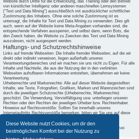
Website durch Dritte für die Entwicklung, das Training oder den Betrieb
von künstlicher Intelligenz oder anderen maschinellen Lernsystemen
("Text und Data Mining") ausschließlich mit ausdrücklicher schriftlicher
Zustimmung des Inhabers. Ohne eine solche Zustimmung ist es
untersagt, die Inhalte für Text und Data Mining zu verwenden. Dies gilt
auch, wenn auf der Website keine Meta-Angaben vorhanden sind, die
entsprechende Verfahren aussperren, und selbst dann, wenn Bots, die
den Zweck haben, die Website zu Zwecken des Text und Data Mining
auszulesen, nicht ausgesperrt werden.
Haftungs- und Schutzrechtshinweise
Links auf fremde Webseiten: Die Inhalte fremder Webseiten, auf die wir
direkt oder indirekt verweisen, liegen außerhalb unseres
Verantwortungsbereiches und wir machen sie uns nicht zu Eigen. Für alle
Inhalte und Nachteile, die aus der Nutzung der in den verlinkten
Webseiten aufrufbaren Informationen entstehen, übernehmen wir keine
Verantwortung.
Urheberrechte und Markenrechte: Alle auf dieser Website dargestellten
Inhalte, wie Texte, Fotografien, Grafiken, Marken und Warenzeichen sind
durch die jeweiligen Schutzrechte (Urheberrechte, Markenrechte)
geschützt. Die Verwendung, Vervielfältigung usw. unterliegen unseren
Rechten oder den Rechten der jeweiligen Urheber bzw. Rechteinhaber.
Hinweise auf Rechtsverstöße: Sollten Sie innerhalb unseres
Internetauftritts Rechtsverstöße bemerken, bitten wir Sie uns auf diese
hinzuweisen. Wir werden rechtswidrige Inhalte und Links nach
Kenntnisnahme unverzüglich entfernen.
Diese Website nutzt Cookies, um dir den
Erstellt mit kostenlosem Datenschutz-Generator.de von Dr. Thomas
bestmöglichen Komfort bei der Nutzung zu
Schwenke