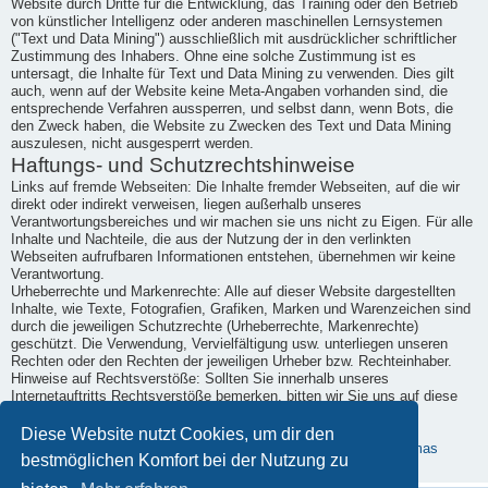
Website durch Dritte für die Entwicklung, das Training oder den Betrieb
von künstlicher Intelligenz oder anderen maschinellen Lernsystemen
("Text und Data Mining") ausschließlich mit ausdrücklicher schriftlicher
Zustimmung des Inhabers. Ohne eine solche Zustimmung ist es
untersagt, die Inhalte für Text und Data Mining zu verwenden. Dies gilt
auch, wenn auf der Website keine Meta-Angaben vorhanden sind, die
entsprechende Verfahren aussperren, und selbst dann, wenn Bots, die
den Zweck haben, die Website zu Zwecken des Text und Data Mining
auszulesen, nicht ausgesperrt werden.
Haftungs- und Schutzrechtshinweise
Links auf fremde Webseiten: Die Inhalte fremder Webseiten, auf die wir
direkt oder indirekt verweisen, liegen außerhalb unseres
Verantwortungsbereiches und wir machen sie uns nicht zu Eigen. Für alle
Inhalte und Nachteile, die aus der Nutzung der in den verlinkten
Webseiten aufrufbaren Informationen entstehen, übernehmen wir keine
Verantwortung.
Urheberrechte und Markenrechte: Alle auf dieser Website dargestellten
Inhalte, wie Texte, Fotografien, Grafiken, Marken und Warenzeichen sind
durch die jeweiligen Schutzrechte (Urheberrechte, Markenrechte)
geschützt. Die Verwendung, Vervielfältigung usw. unterliegen unseren
Rechten oder den Rechten der jeweiligen Urheber bzw. Rechteinhaber.
Hinweise auf Rechtsverstöße: Sollten Sie innerhalb unseres
Internetauftritts Rechtsverstöße bemerken, bitten wir Sie uns auf diese
hinzuweisen. Wir werden rechtswidrige Inhalte und Links nach
Kenntnisnahme unverzüglich entfernen.
Diese Website nutzt Cookies, um dir den
Erstellt mit kostenlosem Datenschutz-Generator.de von Dr. Thomas
bestmöglichen Komfort bei der Nutzung zu
Schwenke