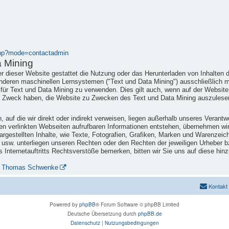
.php?mode=contactadmin
a Mining
r dieser Website gestattet die Nutzung oder das Herunterladen von Inhalten d
 anderen maschinellen Lernsystemen ("Text und Data Mining") ausschließlich m
e für Text und Data Mining zu verwenden. Dies gilt auch, wenn auf der Websi
n Zweck haben, die Website zu Zwecken des Text und Data Mining auszulesen
 auf die wir direkt oder indirekt verweisen, liegen außerhalb unseres Verant
 den verlinkten Webseiten aufrufbaren Informationen entstehen, übernehmen wi
rgestellten Inhalte, wie Texte, Fotografien, Grafiken, Marken und Warenzeich
 usw. unterliegen unseren Rechten oder den Rechten der jeweiligen Urheber b
 Internetauftritts Rechtsverstöße bemerken, bitten wir Sie uns auf diese hin
Dr. Thomas Schwenke
Kontakt
Powered by
phpBB
® Forum Software © phpBB Limited
Deutsche Übersetzung durch
phpBB.de
Datenschutz
|
Nutzungsbedingungen