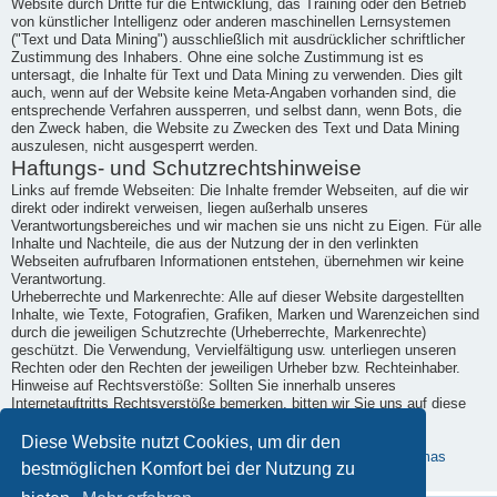
Website durch Dritte für die Entwicklung, das Training oder den Betrieb
von künstlicher Intelligenz oder anderen maschinellen Lernsystemen
("Text und Data Mining") ausschließlich mit ausdrücklicher schriftlicher
Zustimmung des Inhabers. Ohne eine solche Zustimmung ist es
untersagt, die Inhalte für Text und Data Mining zu verwenden. Dies gilt
auch, wenn auf der Website keine Meta-Angaben vorhanden sind, die
entsprechende Verfahren aussperren, und selbst dann, wenn Bots, die
den Zweck haben, die Website zu Zwecken des Text und Data Mining
auszulesen, nicht ausgesperrt werden.
Haftungs- und Schutzrechtshinweise
Links auf fremde Webseiten: Die Inhalte fremder Webseiten, auf die wir
direkt oder indirekt verweisen, liegen außerhalb unseres
Verantwortungsbereiches und wir machen sie uns nicht zu Eigen. Für alle
Inhalte und Nachteile, die aus der Nutzung der in den verlinkten
Webseiten aufrufbaren Informationen entstehen, übernehmen wir keine
Verantwortung.
Urheberrechte und Markenrechte: Alle auf dieser Website dargestellten
Inhalte, wie Texte, Fotografien, Grafiken, Marken und Warenzeichen sind
durch die jeweiligen Schutzrechte (Urheberrechte, Markenrechte)
geschützt. Die Verwendung, Vervielfältigung usw. unterliegen unseren
Rechten oder den Rechten der jeweiligen Urheber bzw. Rechteinhaber.
Hinweise auf Rechtsverstöße: Sollten Sie innerhalb unseres
Internetauftritts Rechtsverstöße bemerken, bitten wir Sie uns auf diese
hinzuweisen. Wir werden rechtswidrige Inhalte und Links nach
Kenntnisnahme unverzüglich entfernen.
Diese Website nutzt Cookies, um dir den
Erstellt mit kostenlosem Datenschutz-Generator.de von Dr. Thomas
bestmöglichen Komfort bei der Nutzung zu
Schwenke