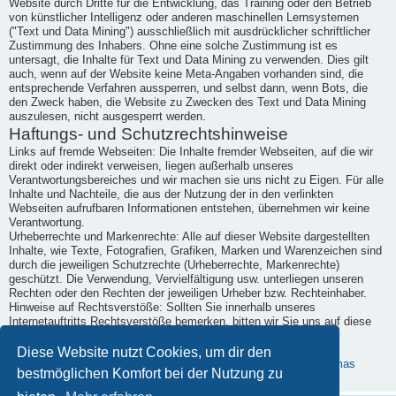
Website durch Dritte für die Entwicklung, das Training oder den Betrieb
von künstlicher Intelligenz oder anderen maschinellen Lernsystemen
("Text und Data Mining") ausschließlich mit ausdrücklicher schriftlicher
Zustimmung des Inhabers. Ohne eine solche Zustimmung ist es
untersagt, die Inhalte für Text und Data Mining zu verwenden. Dies gilt
auch, wenn auf der Website keine Meta-Angaben vorhanden sind, die
entsprechende Verfahren aussperren, und selbst dann, wenn Bots, die
den Zweck haben, die Website zu Zwecken des Text und Data Mining
auszulesen, nicht ausgesperrt werden.
Haftungs- und Schutzrechtshinweise
Links auf fremde Webseiten: Die Inhalte fremder Webseiten, auf die wir
direkt oder indirekt verweisen, liegen außerhalb unseres
Verantwortungsbereiches und wir machen sie uns nicht zu Eigen. Für alle
Inhalte und Nachteile, die aus der Nutzung der in den verlinkten
Webseiten aufrufbaren Informationen entstehen, übernehmen wir keine
Verantwortung.
Urheberrechte und Markenrechte: Alle auf dieser Website dargestellten
Inhalte, wie Texte, Fotografien, Grafiken, Marken und Warenzeichen sind
durch die jeweiligen Schutzrechte (Urheberrechte, Markenrechte)
geschützt. Die Verwendung, Vervielfältigung usw. unterliegen unseren
Rechten oder den Rechten der jeweiligen Urheber bzw. Rechteinhaber.
Hinweise auf Rechtsverstöße: Sollten Sie innerhalb unseres
Internetauftritts Rechtsverstöße bemerken, bitten wir Sie uns auf diese
hinzuweisen. Wir werden rechtswidrige Inhalte und Links nach
Kenntnisnahme unverzüglich entfernen.
Diese Website nutzt Cookies, um dir den
Erstellt mit kostenlosem Datenschutz-Generator.de von Dr. Thomas
bestmöglichen Komfort bei der Nutzung zu
Schwenke