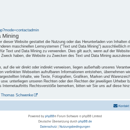
.php?mode=contactadmin
a Mining
r dieser Website gestattet die Nutzung oder das Herunterladen von Inhalten d
 anderen maschinellen Lernsystemen ("Text und Data Mining") ausschließlich m
e für Text und Data Mining zu verwenden. Dies gilt auch, wenn auf der Websi
n Zweck haben, die Website zu Zwecken des Text und Data Mining auszulesen
 auf die wir direkt oder indirekt verweisen, liegen außerhalb unseres Verant
 den verlinkten Webseiten aufrufbaren Informationen entstehen, übernehmen wi
rgestellten Inhalte, wie Texte, Fotografien, Grafiken, Marken und Warenzeich
 usw. unterliegen unseren Rechten oder den Rechten der jeweiligen Urheber b
 Internetauftritts Rechtsverstöße bemerken, bitten wir Sie uns auf diese hin
Dr. Thomas Schwenke
Kontakt
Powered by
phpBB
® Forum Software © phpBB Limited
Deutsche Übersetzung durch
phpBB.de
Datenschutz
|
Nutzungsbedingungen