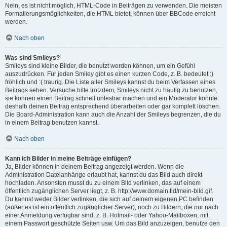
Nein, es ist nicht möglich, HTML-Code in Beiträgen zu verwenden. Die meisten
Formatierungsmöglichkeiten, die HTML bietet, können über BBCode erreicht
werden.
Nach oben
Was sind Smileys?
Smileys sind kleine Bilder, die benutzt werden können, um ein Gefühl
auszudrücken. Für jeden Smiley gibt es einen kurzen Code, z. B. bedeutet :)
fröhlich und :( traurig. Die Liste aller Smileys kannst du beim Verfassen eines
Beitrags sehen. Versuche bitte trotzdem, Smileys nicht zu häufig zu benutzen,
sie können einen Beitrag schnell unlesbar machen und ein Moderator könnte
deshalb deinen Beitrag entsprechend überarbeiten oder gar komplett löschen.
Die Board-Administration kann auch die Anzahl der Smileys begrenzen, die du
in einem Beitrag benutzen kannst.
Nach oben
Kann ich Bilder in meine Beiträge einfügen?
Ja, Bilder können in deinem Beitrag angezeigt werden. Wenn die
Administration Dateianhänge erlaubt hat, kannst du das Bild auch direkt
hochladen. Ansonsten musst du zu einem Bild verlinken, das auf einem
öffentlich zugänglichen Server liegt, z. B. http://www.domain.tld/mein-bild.gif.
Du kannst weder Bilder verlinken, die sich auf deinem eigenen PC befinden
(außer es ist ein öffentlich zugänglicher Server), noch zu Bildern, die nur nach
einer Anmeldung verfügbar sind, z. B. Hotmail- oder Yahoo-Mailboxen, mit
einem Passwort geschützte Seiten usw. Um das Bild anzuzeigen, benutze den