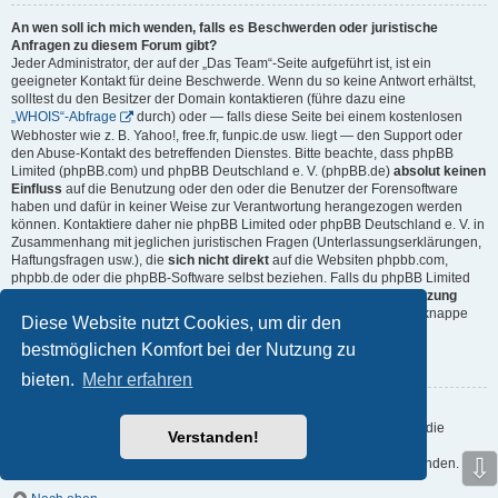
An wen soll ich mich wenden, falls es Beschwerden oder juristische
Anfragen zu diesem Forum gibt?
Jeder Administrator, der auf der „Das Team“-Seite aufgeführt ist, ist ein
geeigneter Kontakt für deine Beschwerde. Wenn du so keine Antwort erhältst,
solltest du den Besitzer der Domain kontaktieren (führe dazu eine
„WHOIS“-Abfrage
durch) oder — falls diese Seite bei einem kostenlosen
Webhoster wie z. B. Yahoo!, free.fr, funpic.de usw. liegt — den Support oder
den Abuse-Kontakt des betreffenden Dienstes. Bitte beachte, dass phpBB
Limited (phpBB.com) und phpBB Deutschland e. V. (phpBB.de)
absolut keinen
Einfluss
auf die Benutzung oder den oder die Benutzer der Forensoftware
haben und dafür in keiner Weise zur Verantwortung herangezogen werden
können. Kontaktiere daher nie phpBB Limited oder phpBB Deutschland e. V. in
Zusammenhang mit jeglichen juristischen Fragen (Unterlassungserklärungen,
Haftungsfragen usw.), die
sich nicht direkt
auf die Websiten phpbb.com,
phpbb.de oder die phpBB-Software selbst beziehen. Falls du phpBB Limited
oder phpBB Deutschland e. V. E-Mails schreibst, die die
Softwarenutzung
durch Dritte
betreffen, so wirst du, wenn überhaupt, höchstens eine knappe
Diese Website nutzt Cookies, um dir den
Antwort erhalten.
bestmöglichen Komfort bei der Nutzung zu
Nach oben
bieten.
Mehr erfahren
Wie kann ich einen Administrator des Boards kontaktieren?
Alle Benutzer des Boards können das Kontaktformular nutzen, wenn die
Verstanden!
Funktion durch die Board-Administration aktiviert wurde.
⇩
Mitglieder des Boards können zusätzlich den Link „Das Team“ verwenden.