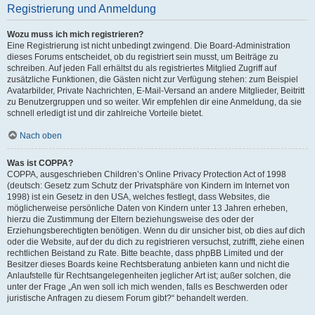
Registrierung und Anmeldung
Wozu muss ich mich registrieren?
Eine Registrierung ist nicht unbedingt zwingend. Die Board-Administration
dieses Forums entscheidet, ob du registriert sein musst, um Beiträge zu
schreiben. Auf jeden Fall erhältst du als registriertes Mitglied Zugriff auf
zusätzliche Funktionen, die Gästen nicht zur Verfügung stehen: zum Beispiel
Avatarbilder, Private Nachrichten, E-Mail-Versand an andere Mitglieder, Beitritt
zu Benutzergruppen und so weiter. Wir empfehlen dir eine Anmeldung, da sie
schnell erledigt ist und dir zahlreiche Vorteile bietet.
Nach oben
Was ist COPPA?
COPPA, ausgeschrieben Children’s Online Privacy Protection Act of 1998
(deutsch: Gesetz zum Schutz der Privatsphäre von Kindern im Internet von
1998) ist ein Gesetz in den USA, welches festlegt, dass Websites, die
möglicherweise persönliche Daten von Kindern unter 13 Jahren erheben,
hierzu die Zustimmung der Eltern beziehungsweise des oder der
Erziehungsberechtigten benötigen. Wenn du dir unsicher bist, ob dies auf dich
oder die Website, auf der du dich zu registrieren versuchst, zutrifft, ziehe einen
rechtlichen Beistand zu Rate. Bitte beachte, dass phpBB Limited und der
Besitzer dieses Boards keine Rechtsberatung anbieten kann und nicht die
Anlaufstelle für Rechtsangelegenheiten jeglicher Art ist; außer solchen, die
unter der Frage „An wen soll ich mich wenden, falls es Beschwerden oder
juristische Anfragen zu diesem Forum gibt?“ behandelt werden.