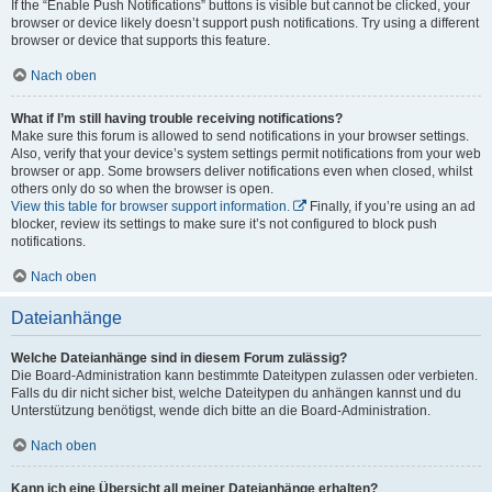
If the “Enable Push Notifications” buttons is visible but cannot be clicked, your
browser or device likely doesn’t support push notifications. Try using a different
browser or device that supports this feature.
Nach oben
What if I’m still having trouble receiving notifications?
Make sure this forum is allowed to send notifications in your browser settings.
Also, verify that your device’s system settings permit notifications from your web
browser or app. Some browsers deliver notifications even when closed, whilst
others only do so when the browser is open.
View this table for browser support information.
Finally, if you’re using an ad
blocker, review its settings to make sure it’s not configured to block push
notifications.
Nach oben
Dateianhänge
Welche Dateianhänge sind in diesem Forum zulässig?
Die Board-Administration kann bestimmte Dateitypen zulassen oder verbieten.
Falls du dir nicht sicher bist, welche Dateitypen du anhängen kannst und du
Unterstützung benötigst, wende dich bitte an die Board-Administration.
Nach oben
Kann ich eine Übersicht all meiner Dateianhänge erhalten?