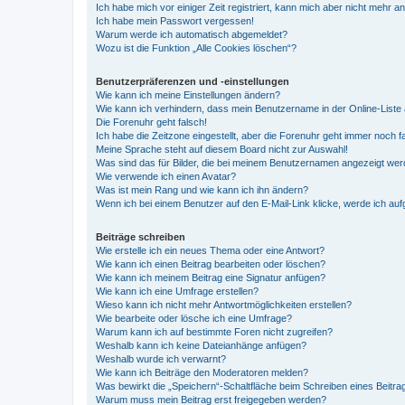
Ich habe mich vor einiger Zeit registriert, kann mich aber nicht mehr 
Ich habe mein Passwort vergessen!
Warum werde ich automatisch abgemeldet?
Wozu ist die Funktion „Alle Cookies löschen“?
Benutzerpräferenzen und -einstellungen
Wie kann ich meine Einstellungen ändern?
Wie kann ich verhindern, dass mein Benutzername in der Online-Liste 
Die Forenuhr geht falsch!
Ich habe die Zeitzone eingestellt, aber die Forenuhr geht immer noch f
Meine Sprache steht auf diesem Board nicht zur Auswahl!
Was sind das für Bilder, die bei meinem Benutzernamen angezeigt we
Wie verwende ich einen Avatar?
Was ist mein Rang und wie kann ich ihn ändern?
Wenn ich bei einem Benutzer auf den E-Mail-Link klicke, werde ich au
Beiträge schreiben
Wie erstelle ich ein neues Thema oder eine Antwort?
Wie kann ich einen Beitrag bearbeiten oder löschen?
Wie kann ich meinem Beitrag eine Signatur anfügen?
Wie kann ich eine Umfrage erstellen?
Wieso kann ich nicht mehr Antwortmöglichkeiten erstellen?
Wie bearbeite oder lösche ich eine Umfrage?
Warum kann ich auf bestimmte Foren nicht zugreifen?
Weshalb kann ich keine Dateianhänge anfügen?
Weshalb wurde ich verwarnt?
Wie kann ich Beiträge den Moderatoren melden?
Was bewirkt die „Speichern“-Schaltfläche beim Schreiben eines Beitra
Warum muss mein Beitrag erst freigegeben werden?