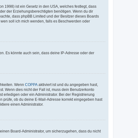
n 1998) ist ein Gesetz in den USA, welches festlegt, dass
der der Erziehungsberechtigten benötigen. Wenn du dir
te beachte, dass phpBB Limited und der Besitzer dieses Boards
An wen soll ich mich wenden, falls es Beschwerden oder
en. Es könnte auch sein, dass deine IP-Adresse oder der
ichkeiten. Wenn
COPPA
aktiviert ist und du angegeben hast,
st. Wenn dies nicht der Fall ist, muss dein Benutzerkonto
t erledigen oder ein Administrator. Bei der Registrierung
ten prüfe, ob du deine E-Mail-Adresse korrekt eingegeben hast
tiere einen Administrator.
n einen Board-Administrator, um sicherzugehen, dass du nicht