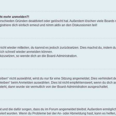
icht mehr anmelden?!
erschieden Gründen deaktiviert oder gelöscht hat. Außerdem löschen viele Boards r
triere dich einfach erneut und nimm aktiv an den Diskussionen teil!
 nicht wieder mitteilen, du kannst es jedoch zurücksetzen. Dies machst du, indem 
 dich schnell wieder anmelden können.
ückzusetzen, so wende dich an die Board-Administration.
en“ nicht auswählst, wirst du nur für eine Sitzung angemeldet. Dies verhindert 
leiben“ beim Anmelden auswählen. Dies ist nicht empfehlenswert, wenn du dich an
 steht, dann wurde sie vermutlich von der Board-Administration ausgeschaltet.
 hat und die dafür sorgen, dass du im Forum angemeldet bleibst. Außerdem ermögli
tiviert wurden. Wenn du Probleme bei der An- oder Abmeldung hast, kann es helfen