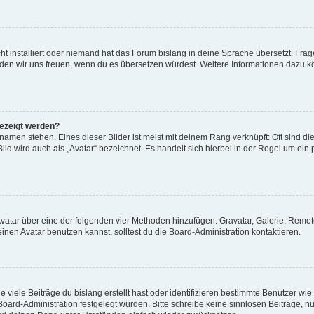
t installiert oder niemand hat das Forum bislang in deine Sprache übersetzt. Frag
, würden wir uns freuen, wenn du es übersetzen würdest. Weitere Informationen dazu
gezeigt werden?
amen stehen. Eines dieser Bilder ist meist mit deinem Rang verknüpft: Oft sind di
ld wird auch als „Avatar“ bezeichnet. Es handelt sich hierbei in der Regel um ein
 Avatar über eine der folgenden vier Methoden hinzufügen: Gravatar, Galerie, Rem
en Avatar benutzen kannst, solltest du die Board-Administration kontaktieren.
viele Beiträge du bislang erstellt hast oder identifizieren bestimmte Benutzer w
 Board-Administration festgelegt wurden. Bitte schreibe keine sinnlosen Beiträge