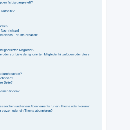
en farbig dargestellt?
tartseite?
icken!
 Nachrichten!
ed dieses Forums erhalten!
d ignorierten Mitglieder?
e oder zur Liste der ignorierten Mitglieder hinzufügen oder diese
en durchsuchen?
gebnisse?
re Seite?
hemen finden?
esezeichen und einem Abonnements für ein Thema oder Forum?
a setzen oder ein Thema abonnieren?