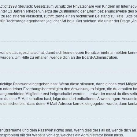
t of 1998 (deutsch: Gesetz zum Schutz der Privatsphäre von Kindern im Internet vo
unter 13 Jahren erheben, hierzu die Zustimmung der Eltern beziehungsweise des o
h zu registrieren versuchst, zutrifft, ziehe einen rechtlichen Beistand zu Rate. Bit
für Rechtsangelegenheiten jeglicher Art ist; außer solchen, die unter der Frage „
.
g komplett ausgeschaltet hat, damit sich keine neuen Benutzer mehr anmelden könn
 wurden. Um Hilfe zu erhalten, wende dich an die Board-Administration.
 richtige Passwort eingegeben hast. Wenn diese stimmen, dann gibt es zwei Mögl
tern oder deiner Erziehungsberechtigten den Anweisungen folgen, die du erhalten ha
u angemeldeten Mitglieder erst freigeschaltet werden – entweder musst du dies selbs
. Wenn du eine E-Mail erhalten hast, folge den dort enthaltenen Anweisungen. Ansons
 dir sicher bist, dass deine E-Mail-Adresse korrekt eingegeben wurde, dann kontak
Benutzername und dein Passwort richtig sind. Wenn dies der Fall ist, wende dich a
ionsproblem mit der Website vorliegt, welches ein Administrator lösen muss.