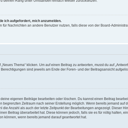
wird deinen Rang unter Umständen einfach wieder zurücksetzen.
rde ich aufgefordert, mich anzumelden.
ion für Nachrichten an andere Benutzer nutzen, falls diese von der Board-Administ
„Neues Thema“ klicken. Um auf einen Beitrag zu antworten, musst du auf „Antworte
e Berechtigungen sind jeweils am Ende der Foren- und der Beitragsansicht aufgeliste
r deine eigenen Beiträge bearbeiten oder löschen. Du kannst einen Beitrag bearbe
inen begrenzten Zeitraum nach seiner Erstellung möglich. Wenn bereits jemand auf de
 die Anzahl als auch der letzte Zeitpunkt der Bearbeitungen angezeigt. Dieser Hi
en Beitrag überarbeitet hat. Diese können jedoch, falls sie es für nötig halten, ei
hen können, wenn bereits jemand darauf geantwortet hat.