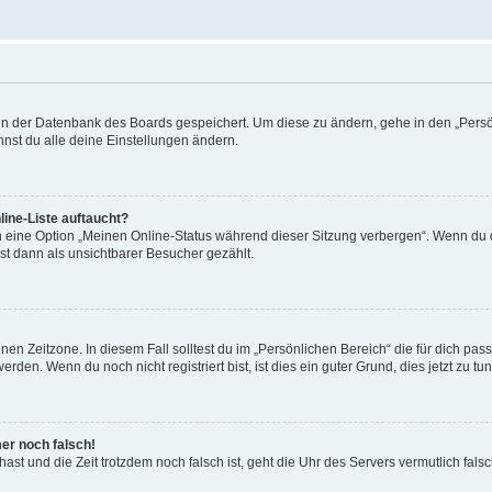
n in der Datenbank des Boards gespeichert. Um diese zu ändern, gehe in den „Persö
nst du alle deine Einstellungen ändern.
ine-Liste auftaucht?
n eine Option „Meinen Online-Status während dieser Sitzung verbergen“. Wenn du d
st dann als unsichtbarer Besucher gezählt.
en Zeitzone. In diesem Fall solltest du im „Persönlichen Bereich“ die für dich passe
den. Wenn du noch nicht registriert bist, ist dies ein guter Grund, dies jetzt zu tun
mer noch falsch!
t hast und die Zeit trotzdem noch falsch ist, geht die Uhr des Servers vermutlich fal