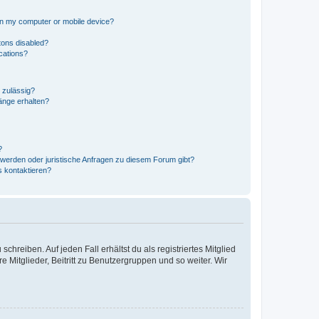
 on my computer or mobile device?
tons disabled?
ications?
 zulässig?
hänge erhalten?
?
hwerden oder juristische Anfragen zu diesem Forum gibt?
s kontaktieren?
chreiben. Auf jeden Fall erhältst du als registriertes Mitglied
e Mitglieder, Beitritt zu Benutzergruppen und so weiter. Wir