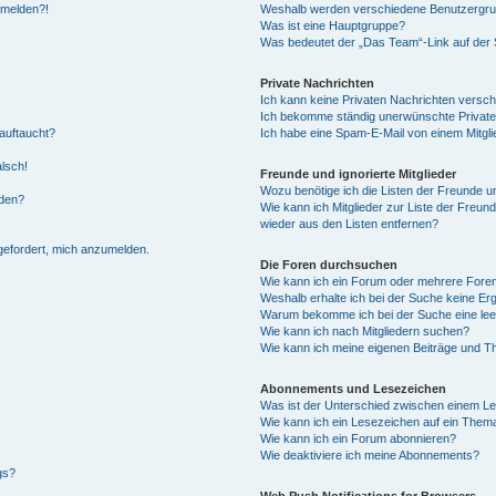
anmelden?!
Weshalb werden verschiedene Benutzergrupp
Was ist eine Hauptgruppe?
Was bedeutet der „Das Team“-Link auf der S
Private Nachrichten
Ich kann keine Privaten Nachrichten versch
Ich bekomme ständig unerwünschte Private
auftaucht?
Ich habe eine Spam-E-Mail von einem Mitgli
alsch!
Freunde und ignorierte Mitglieder
Wozu benötige ich die Listen der Freunde un
rden?
Wie kann ich Mitglieder zur Liste der Freund
wieder aus den Listen entfernen?
fgefordert, mich anzumelden.
Die Foren durchsuchen
Wie kann ich ein Forum oder mehrere For
Weshalb erhalte ich bei der Suche keine Er
Warum bekomme ich bei der Suche eine lee
Wie kann ich nach Mitgliedern suchen?
Wie kann ich meine eigenen Beiträge und T
Abonnements und Lesezeichen
Was ist der Unterschied zwischen einem L
Wie kann ich ein Lesezeichen auf ein Them
Wie kann ich ein Forum abonnieren?
Wie deaktiviere ich meine Abonnements?
gs?
Web Push Notifications for Browsers