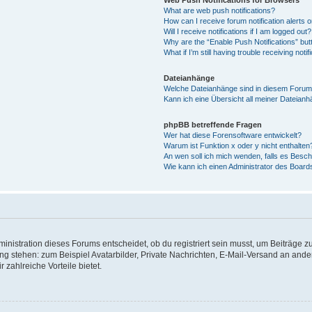
What are web push notifications?
How can I receive forum notification alerts
Will I receive notifications if I am logged out?
Why are the “Enable Push Notifications” but
What if I’m still having trouble receiving notif
Dateianhänge
Welche Dateianhänge sind in diesem Forum
Kann ich eine Übersicht all meiner Dateian
phpBB betreffende Fragen
Wer hat diese Forensoftware entwickelt?
Warum ist Funktion x oder y nicht enthalten
An wen soll ich mich wenden, falls es Besc
Wie kann ich einen Administrator des Board
istration dieses Forums entscheidet, ob du registriert sein musst, um Beiträge zu s
ung stehen: zum Beispiel Avatarbilder, Private Nachrichten, E-Mail-Versand an ander
 zahlreiche Vorteile bietet.