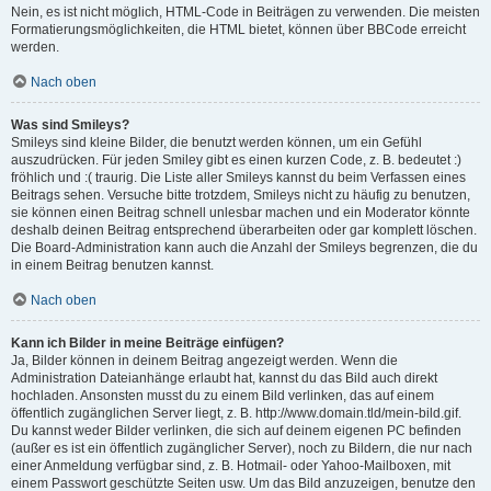
Nein, es ist nicht möglich, HTML-Code in Beiträgen zu verwenden. Die meisten
Formatierungsmöglichkeiten, die HTML bietet, können über BBCode erreicht
werden.
Nach oben
Was sind Smileys?
Smileys sind kleine Bilder, die benutzt werden können, um ein Gefühl
auszudrücken. Für jeden Smiley gibt es einen kurzen Code, z. B. bedeutet :)
fröhlich und :( traurig. Die Liste aller Smileys kannst du beim Verfassen eines
Beitrags sehen. Versuche bitte trotzdem, Smileys nicht zu häufig zu benutzen,
sie können einen Beitrag schnell unlesbar machen und ein Moderator könnte
deshalb deinen Beitrag entsprechend überarbeiten oder gar komplett löschen.
Die Board-Administration kann auch die Anzahl der Smileys begrenzen, die du
in einem Beitrag benutzen kannst.
Nach oben
Kann ich Bilder in meine Beiträge einfügen?
Ja, Bilder können in deinem Beitrag angezeigt werden. Wenn die
Administration Dateianhänge erlaubt hat, kannst du das Bild auch direkt
hochladen. Ansonsten musst du zu einem Bild verlinken, das auf einem
öffentlich zugänglichen Server liegt, z. B. http://www.domain.tld/mein-bild.gif.
Du kannst weder Bilder verlinken, die sich auf deinem eigenen PC befinden
(außer es ist ein öffentlich zugänglicher Server), noch zu Bildern, die nur nach
einer Anmeldung verfügbar sind, z. B. Hotmail- oder Yahoo-Mailboxen, mit
einem Passwort geschützte Seiten usw. Um das Bild anzuzeigen, benutze den