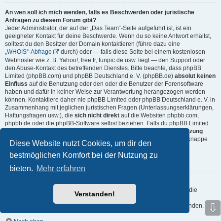
An wen soll ich mich wenden, falls es Beschwerden oder juristische
Anfragen zu diesem Forum gibt?
Jeder Administrator, der auf der „Das Team“-Seite aufgeführt ist, ist ein
geeigneter Kontakt für deine Beschwerde. Wenn du so keine Antwort erhältst,
solltest du den Besitzer der Domain kontaktieren (führe dazu eine
„WHOIS“-Abfrage
durch) oder — falls diese Seite bei einem kostenlosen
Webhoster wie z. B. Yahoo!, free.fr, funpic.de usw. liegt — den Support oder
den Abuse-Kontakt des betreffenden Dienstes. Bitte beachte, dass phpBB
Limited (phpBB.com) und phpBB Deutschland e. V. (phpBB.de)
absolut keinen
Einfluss
auf die Benutzung oder den oder die Benutzer der Forensoftware
haben und dafür in keiner Weise zur Verantwortung herangezogen werden
können. Kontaktiere daher nie phpBB Limited oder phpBB Deutschland e. V. in
Zusammenhang mit jeglichen juristischen Fragen (Unterlassungserklärungen,
Haftungsfragen usw.), die
sich nicht direkt
auf die Websiten phpbb.com,
phpbb.de oder die phpBB-Software selbst beziehen. Falls du phpBB Limited
oder phpBB Deutschland e. V. E-Mails schreibst, die die
Softwarenutzung
durch Dritte
betreffen, so wirst du, wenn überhaupt, höchstens eine knappe
Diese Website nutzt Cookies, um dir den
Antwort erhalten.
bestmöglichen Komfort bei der Nutzung zu
Nach oben
bieten.
Mehr erfahren
Wie kann ich einen Administrator des Boards kontaktieren?
Alle Benutzer des Boards können das Kontaktformular nutzen, wenn die
Verstanden!
Funktion durch die Board-Administration aktiviert wurde.
⇩
Mitglieder des Boards können zusätzlich den Link „Das Team“ verwenden.