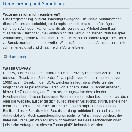
Registrierung und Anmeldung
Wozu muss ich mich registrieren?
Eine Registrierung ist nicht unbedingt zwingend. Die Board-Administration
dieses Forums entscheidet, ob du registriert sein musst, um Beiträge zu
schreiben. Auf jeden Fall erhältst du als registriertes Mitglied Zugriff auf
zusätzliche Funktionen, die Gästen nicht zur Verfügung stehen: zum Beispiel
Avatarbilder, Private Nachrichten, E-Mail-Versand an andere Mitglieder, Beitritt
zu Benutzergruppen und so weiter. Wir empfehlen dir eine Anmeldung, da sie
schnell erledigt ist und dir zahlreiche Vorteile bietet.
Nach oben
Was ist COPPA?
COPPA, ausgeschrieben Children’s Online Privacy Protection Act of 1998
(deutsch: Gesetz zum Schutz der Privatsphäre von Kindern im Internet von
1998) ist ein Gesetz in den USA, welches festlegt, dass Websites, die
möglicherweise persönliche Daten von Kindern unter 13 Jahren erheben,
hierzu die Zustimmung der Eltern beziehungsweise des oder der
Erziehungsberechtigten benötigen. Wenn du dir unsicher bist, ob dies auf dich
oder die Website, auf der du dich zu registrieren versuchst, zutrifft, ziehe einen
rechtlichen Beistand zu Rate. Bitte beachte, dass phpBB Limited und der
Besitzer dieses Boards keine Rechtsberatung anbieten kann und nicht die
Anlaufstelle für Rechtsangelegenheiten jeglicher Art ist; außer solchen, die
unter der Frage „An wen soll ich mich wenden, falls es Beschwerden oder
juristische Anfragen zu diesem Forum gibt?“ behandelt werden.