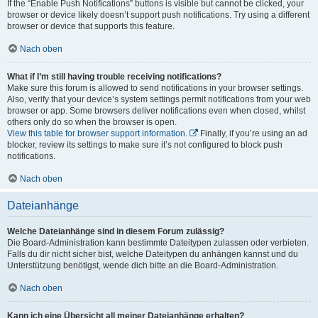
If the “Enable Push Notifications” buttons is visible but cannot be clicked, your
browser or device likely doesn’t support push notifications. Try using a different
browser or device that supports this feature.
Nach oben
What if I’m still having trouble receiving notifications?
Make sure this forum is allowed to send notifications in your browser settings.
Also, verify that your device’s system settings permit notifications from your web
browser or app. Some browsers deliver notifications even when closed, whilst
others only do so when the browser is open.
View this table for browser support information.
Finally, if you’re using an ad
blocker, review its settings to make sure it’s not configured to block push
notifications.
Nach oben
Dateianhänge
Welche Dateianhänge sind in diesem Forum zulässig?
Die Board-Administration kann bestimmte Dateitypen zulassen oder verbieten.
Falls du dir nicht sicher bist, welche Dateitypen du anhängen kannst und du
Unterstützung benötigst, wende dich bitte an die Board-Administration.
Nach oben
Kann ich eine Übersicht all meiner Dateianhänge erhalten?