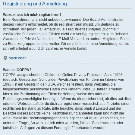
Registrierung und Anmeldung
Wozu muss ich mich registrieren?
Eine Registrierung ist nicht unbedingt zwingend. Die Board-Administration
dieses Forums entscheidet, ob du registriert sein musst, um Beiträge zu
schreiben. Auf jeden Fall erhältst du als registriertes Mitglied Zugriff auf
zusätzliche Funktionen, die Gästen nicht zur Verfügung stehen: zum Beispiel
Avatarbilder, Private Nachrichten, E-Mail-Versand an andere Mitglieder, Beitritt
zu Benutzergruppen und so weiter. Wir empfehlen dir eine Anmeldung, da sie
schnell erledigt ist und dir zahlreiche Vorteile bietet.
Nach oben
Was ist COPPA?
COPPA, ausgeschrieben Children’s Online Privacy Protection Act of 1998
(deutsch: Gesetz zum Schutz der Privatsphäre von Kindern im Internet von
1998) ist ein Gesetz in den USA, welches festlegt, dass Websites, die
möglicherweise persönliche Daten von Kindern unter 13 Jahren erheben,
hierzu die Zustimmung der Eltern beziehungsweise des oder der
Erziehungsberechtigten benötigen. Wenn du dir unsicher bist, ob dies auf dich
oder die Website, auf der du dich zu registrieren versuchst, zutrifft, ziehe einen
rechtlichen Beistand zu Rate. Bitte beachte, dass phpBB Limited und der
Besitzer dieses Boards keine Rechtsberatung anbieten kann und nicht die
Anlaufstelle für Rechtsangelegenheiten jeglicher Art ist; außer solchen, die
unter der Frage „An wen soll ich mich wenden, falls es Beschwerden oder
juristische Anfragen zu diesem Forum gibt?“ behandelt werden.