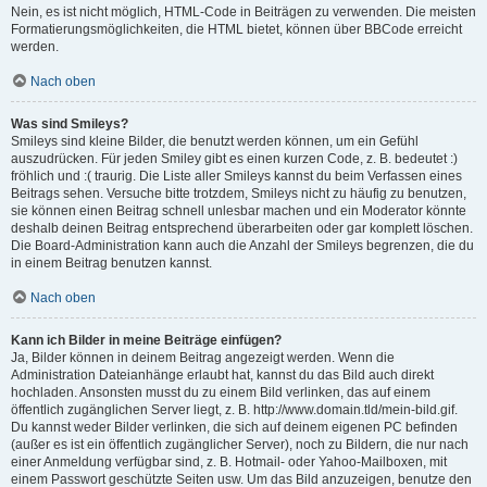
Nein, es ist nicht möglich, HTML-Code in Beiträgen zu verwenden. Die meisten
Formatierungsmöglichkeiten, die HTML bietet, können über BBCode erreicht
werden.
Nach oben
Was sind Smileys?
Smileys sind kleine Bilder, die benutzt werden können, um ein Gefühl
auszudrücken. Für jeden Smiley gibt es einen kurzen Code, z. B. bedeutet :)
fröhlich und :( traurig. Die Liste aller Smileys kannst du beim Verfassen eines
Beitrags sehen. Versuche bitte trotzdem, Smileys nicht zu häufig zu benutzen,
sie können einen Beitrag schnell unlesbar machen und ein Moderator könnte
deshalb deinen Beitrag entsprechend überarbeiten oder gar komplett löschen.
Die Board-Administration kann auch die Anzahl der Smileys begrenzen, die du
in einem Beitrag benutzen kannst.
Nach oben
Kann ich Bilder in meine Beiträge einfügen?
Ja, Bilder können in deinem Beitrag angezeigt werden. Wenn die
Administration Dateianhänge erlaubt hat, kannst du das Bild auch direkt
hochladen. Ansonsten musst du zu einem Bild verlinken, das auf einem
öffentlich zugänglichen Server liegt, z. B. http://www.domain.tld/mein-bild.gif.
Du kannst weder Bilder verlinken, die sich auf deinem eigenen PC befinden
(außer es ist ein öffentlich zugänglicher Server), noch zu Bildern, die nur nach
einer Anmeldung verfügbar sind, z. B. Hotmail- oder Yahoo-Mailboxen, mit
einem Passwort geschützte Seiten usw. Um das Bild anzuzeigen, benutze den