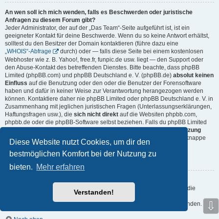
An wen soll ich mich wenden, falls es Beschwerden oder juristische
Anfragen zu diesem Forum gibt?
Jeder Administrator, der auf der „Das Team“-Seite aufgeführt ist, ist ein
geeigneter Kontakt für deine Beschwerde. Wenn du so keine Antwort erhältst,
solltest du den Besitzer der Domain kontaktieren (führe dazu eine
„WHOIS“-Abfrage
durch) oder — falls diese Seite bei einem kostenlosen
Webhoster wie z. B. Yahoo!, free.fr, funpic.de usw. liegt — den Support oder
den Abuse-Kontakt des betreffenden Dienstes. Bitte beachte, dass phpBB
Limited (phpBB.com) und phpBB Deutschland e. V. (phpBB.de)
absolut keinen
Einfluss
auf die Benutzung oder den oder die Benutzer der Forensoftware
haben und dafür in keiner Weise zur Verantwortung herangezogen werden
können. Kontaktiere daher nie phpBB Limited oder phpBB Deutschland e. V. in
Zusammenhang mit jeglichen juristischen Fragen (Unterlassungserklärungen,
Haftungsfragen usw.), die
sich nicht direkt
auf die Websiten phpbb.com,
phpbb.de oder die phpBB-Software selbst beziehen. Falls du phpBB Limited
oder phpBB Deutschland e. V. E-Mails schreibst, die die
Softwarenutzung
durch Dritte
betreffen, so wirst du, wenn überhaupt, höchstens eine knappe
Diese Website nutzt Cookies, um dir den
Antwort erhalten.
bestmöglichen Komfort bei der Nutzung zu
Nach oben
bieten.
Mehr erfahren
Wie kann ich einen Administrator des Boards kontaktieren?
Alle Benutzer des Boards können das Kontaktformular nutzen, wenn die
Verstanden!
Funktion durch die Board-Administration aktiviert wurde.
⇩
Mitglieder des Boards können zusätzlich den Link „Das Team“ verwenden.