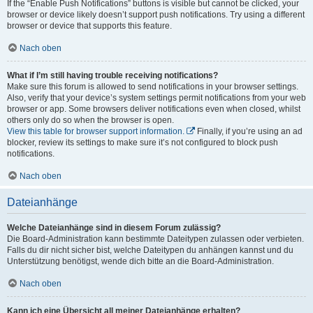
If the “Enable Push Notifications” buttons is visible but cannot be clicked, your
browser or device likely doesn’t support push notifications. Try using a different
browser or device that supports this feature.
Nach oben
What if I’m still having trouble receiving notifications?
Make sure this forum is allowed to send notifications in your browser settings.
Also, verify that your device’s system settings permit notifications from your web
browser or app. Some browsers deliver notifications even when closed, whilst
others only do so when the browser is open.
View this table for browser support information.
Finally, if you’re using an ad
blocker, review its settings to make sure it’s not configured to block push
notifications.
Nach oben
Dateianhänge
Welche Dateianhänge sind in diesem Forum zulässig?
Die Board-Administration kann bestimmte Dateitypen zulassen oder verbieten.
Falls du dir nicht sicher bist, welche Dateitypen du anhängen kannst und du
Unterstützung benötigst, wende dich bitte an die Board-Administration.
Nach oben
Kann ich eine Übersicht all meiner Dateianhänge erhalten?