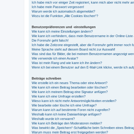
Ich habe mich vor einiger Zeit registriert, kann mich aber nicht mehr 
Ich habe mein Passwort vergessen!
Warum werde ich automatisch abgemeldet?
Wozu ist die Funktion „Alle Cookies löschen“?
Benutzerpräferenzen und -einstellungen
Wie kann ich meine Einstellungen ändern?
Wie kann ich verhindern, dass mein Benutzername in der Online-Liste 
Die Forenuhr geht falsch!
Ich habe die Zeitzone eingestellt, aber die Forenuhr geht immer noch f
Meine Sprache steht auf diesem Board nicht zur Auswahl!
Was sind das für Bilder, die bei meinem Benutzernamen angezeigt we
Wie verwende ich einen Avatar?
Was ist mein Rang und wie kann ich ihn ändern?
Wenn ich bei einem Benutzer auf den E-Mail-Link klicke, werde ich au
Beiträge schreiben
Wie erstelle ich ein neues Thema oder eine Antwort?
Wie kann ich einen Beitrag bearbeiten oder löschen?
Wie kann ich meinem Beitrag eine Signatur anfügen?
Wie kann ich eine Umfrage erstellen?
Wieso kann ich nicht mehr Antwortmöglichkeiten erstellen?
Wie bearbeite oder lösche ich eine Umfrage?
Warum kann ich auf bestimmte Foren nicht zugreifen?
Weshalb kann ich keine Dateianhänge anfügen?
Weshalb wurde ich verwarnt?
Wie kann ich Beiträge den Moderatoren melden?
Was bewirkt die „Speichern“-Schaltfläche beim Schreiben eines Beitra
Warum muss mein Beitrag erst freigegeben werden?