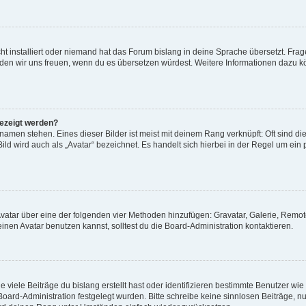
t installiert oder niemand hat das Forum bislang in deine Sprache übersetzt. Frag
, würden wir uns freuen, wenn du es übersetzen würdest. Weitere Informationen dazu
gezeigt werden?
amen stehen. Eines dieser Bilder ist meist mit deinem Rang verknüpft: Oft sind di
ld wird auch als „Avatar“ bezeichnet. Es handelt sich hierbei in der Regel um ein
 Avatar über eine der folgenden vier Methoden hinzufügen: Gravatar, Galerie, Rem
en Avatar benutzen kannst, solltest du die Board-Administration kontaktieren.
viele Beiträge du bislang erstellt hast oder identifizieren bestimmte Benutzer w
 Board-Administration festgelegt wurden. Bitte schreibe keine sinnlosen Beiträge