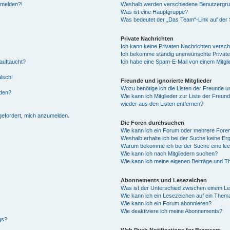
anmelden?!
Weshalb werden verschiedene Benutzergrupp
Was ist eine Hauptgruppe?
Was bedeutet der „Das Team“-Link auf der S
Private Nachrichten
Ich kann keine Privaten Nachrichten versch
Ich bekomme ständig unerwünschte Private
auftaucht?
Ich habe eine Spam-E-Mail von einem Mitgli
alsch!
Freunde und ignorierte Mitglieder
Wozu benötige ich die Listen der Freunde un
rden?
Wie kann ich Mitglieder zur Liste der Freund
wieder aus den Listen entfernen?
fgefordert, mich anzumelden.
Die Foren durchsuchen
Wie kann ich ein Forum oder mehrere For
Weshalb erhalte ich bei der Suche keine Er
Warum bekomme ich bei der Suche eine lee
Wie kann ich nach Mitgliedern suchen?
Wie kann ich meine eigenen Beiträge und T
Abonnements und Lesezeichen
Was ist der Unterschied zwischen einem L
Wie kann ich ein Lesezeichen auf ein Them
Wie kann ich ein Forum abonnieren?
Wie deaktiviere ich meine Abonnements?
gs?
Web Push Notifications for Browsers