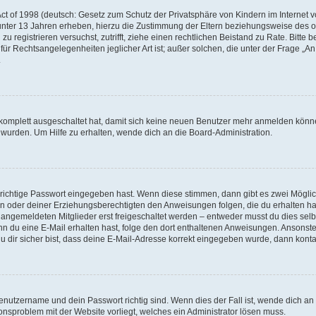
t of 1998 (deutsch: Gesetz zum Schutz der Privatsphäre von Kindern im Internet vo
unter 13 Jahren erheben, hierzu die Zustimmung der Eltern beziehungsweise des o
h zu registrieren versuchst, zutrifft, ziehe einen rechtlichen Beistand zu Rate. Bit
für Rechtsangelegenheiten jeglicher Art ist; außer solchen, die unter der Frage „
.
g komplett ausgeschaltet hat, damit sich keine neuen Benutzer mehr anmelden könn
 wurden. Um Hilfe zu erhalten, wende dich an die Board-Administration.
 richtige Passwort eingegeben hast. Wenn diese stimmen, dann gibt es zwei Mögl
tern oder deiner Erziehungsberechtigten den Anweisungen folgen, die du erhalten ha
u angemeldeten Mitglieder erst freigeschaltet werden – entweder musst du dies selbs
. Wenn du eine E-Mail erhalten hast, folge den dort enthaltenen Anweisungen. Ansons
 dir sicher bist, dass deine E-Mail-Adresse korrekt eingegeben wurde, dann kontak
Benutzername und dein Passwort richtig sind. Wenn dies der Fall ist, wende dich a
ionsproblem mit der Website vorliegt, welches ein Administrator lösen muss.