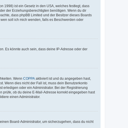
n 1998) ist ein Gesetz in den USA, welches festlegt, dass
der der Erziehungsberechtigten benötigen. Wenn du dir
te beachte, dass phpBB Limited und der Besitzer dieses Boards
An wen soll ich mich wenden, falls es Beschwerden oder
en. Es könnte auch sein, dass deine IP-Adresse oder der
ichkeiten. Wenn
COPPA
aktiviert ist und du angegeben hast,
st. Wenn dies nicht der Fall ist, muss dein Benutzerkonto
t erledigen oder ein Administrator. Bei der Registrierung
ten prüfe, ob du deine E-Mail-Adresse korrekt eingegeben hast
tiere einen Administrator.
n einen Board-Administrator, um sicherzugehen, dass du nicht