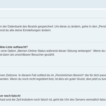
n in der Datenbank des Boards gespeichert. Um diese zu ändern, gehe in den „Persö
nst du alle deine Einstellungen ändern.
ine-Liste auftaucht?
n eine Option „Meinen Online-Status während dieser Sitzung verbergen“. Wenn du d
st dann als unsichtbarer Besucher gezählt.
en Zeitzone. In diesem Fall solltest du im „Persönlichen Bereich“ die für dich passe
den. Wenn du noch nicht registriert bist, ist dies ein guter Grund, dies jetzt zu tun
mer noch falsch!
t hast und die Zeit trotzdem noch falsch ist, geht die Uhr des Servers vermutlich fal