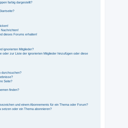
en farbig dargestellt?
tartseite?
icken!
 Nachrichten!
ed dieses Forums erhalten!
d ignorierten Mitglieder?
e oder zur Liste der ignorierten Mitglieder hinzufügen oder diese
en durchsuchen?
gebnisse?
re Seite?
hemen finden?
esezeichen und einem Abonnements für ein Thema oder Forum?
a setzen oder ein Thema abonnieren?