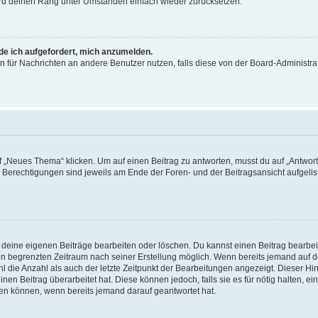
wird deinen Rang unter Umständen einfach wieder zurücksetzen.
rde ich aufgefordert, mich anzumelden.
ion für Nachrichten an andere Benutzer nutzen, falls diese von der Board-Administ
„Neues Thema“ klicken. Um auf einen Beitrag zu antworten, musst du auf „Antworte
e Berechtigungen sind jeweils am Ende der Foren- und der Beitragsansicht aufgeliste
r deine eigenen Beiträge bearbeiten oder löschen. Du kannst einen Beitrag bearbe
inen begrenzten Zeitraum nach seiner Erstellung möglich. Wenn bereits jemand auf de
 die Anzahl als auch der letzte Zeitpunkt der Bearbeitungen angezeigt. Dieser Hi
en Beitrag überarbeitet hat. Diese können jedoch, falls sie es für nötig halten, ei
hen können, wenn bereits jemand darauf geantwortet hat.