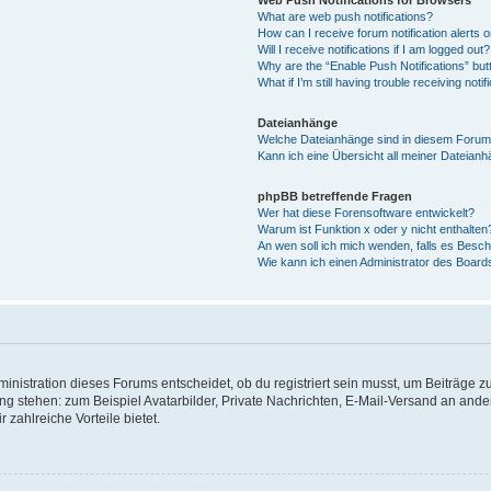
What are web push notifications?
How can I receive forum notification alerts
Will I receive notifications if I am logged out?
Why are the “Enable Push Notifications” but
What if I’m still having trouble receiving notif
Dateianhänge
Welche Dateianhänge sind in diesem Forum
Kann ich eine Übersicht all meiner Dateian
phpBB betreffende Fragen
Wer hat diese Forensoftware entwickelt?
Warum ist Funktion x oder y nicht enthalten
An wen soll ich mich wenden, falls es Besc
Wie kann ich einen Administrator des Board
istration dieses Forums entscheidet, ob du registriert sein musst, um Beiträge zu s
ung stehen: zum Beispiel Avatarbilder, Private Nachrichten, E-Mail-Versand an ander
 zahlreiche Vorteile bietet.