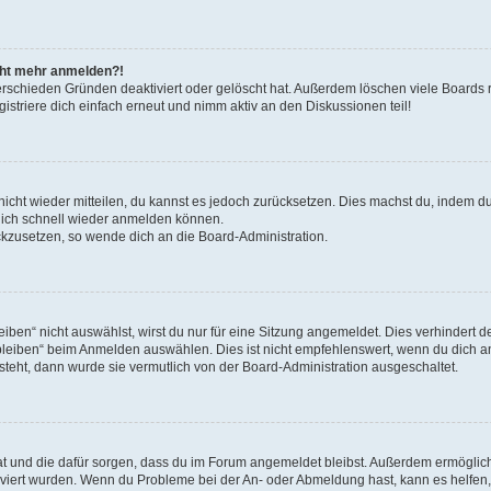
icht mehr anmelden?!
erschieden Gründen deaktiviert oder gelöscht hat. Außerdem löschen viele Boards r
triere dich einfach erneut und nimm aktiv an den Diskussionen teil!
 nicht wieder mitteilen, du kannst es jedoch zurücksetzen. Dies machst du, indem 
 dich schnell wieder anmelden können.
ückzusetzen, so wende dich an die Board-Administration.
en“ nicht auswählst, wirst du nur für eine Sitzung angemeldet. Dies verhindert 
leiben“ beim Anmelden auswählen. Dies ist nicht empfehlenswert, wenn du dich an
 steht, dann wurde sie vermutlich von der Board-Administration ausgeschaltet.
 hat und die dafür sorgen, dass du im Forum angemeldet bleibst. Außerdem ermögli
tiviert wurden. Wenn du Probleme bei der An- oder Abmeldung hast, kann es helfen