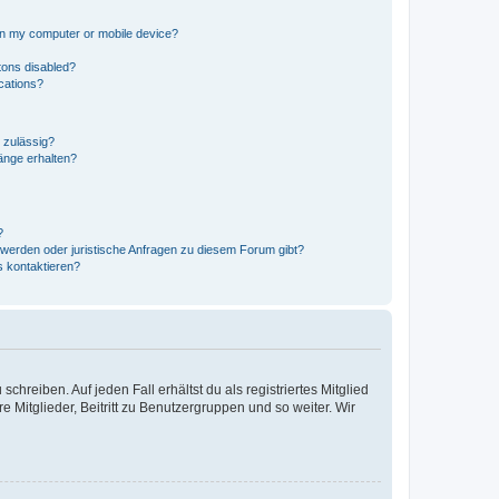
 on my computer or mobile device?
tons disabled?
ications?
 zulässig?
hänge erhalten?
?
hwerden oder juristische Anfragen zu diesem Forum gibt?
s kontaktieren?
chreiben. Auf jeden Fall erhältst du als registriertes Mitglied
e Mitglieder, Beitritt zu Benutzergruppen und so weiter. Wir