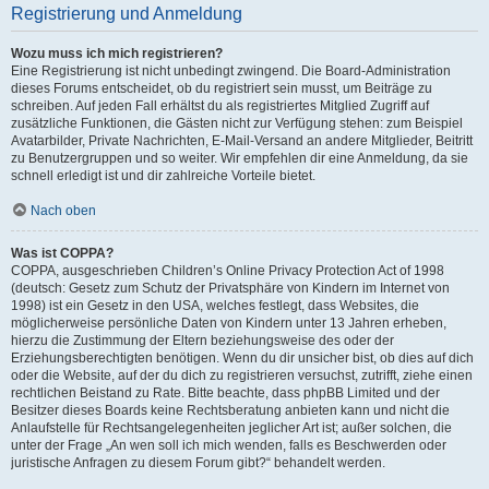
Registrierung und Anmeldung
Wozu muss ich mich registrieren?
Eine Registrierung ist nicht unbedingt zwingend. Die Board-Administration
dieses Forums entscheidet, ob du registriert sein musst, um Beiträge zu
schreiben. Auf jeden Fall erhältst du als registriertes Mitglied Zugriff auf
zusätzliche Funktionen, die Gästen nicht zur Verfügung stehen: zum Beispiel
Avatarbilder, Private Nachrichten, E-Mail-Versand an andere Mitglieder, Beitritt
zu Benutzergruppen und so weiter. Wir empfehlen dir eine Anmeldung, da sie
schnell erledigt ist und dir zahlreiche Vorteile bietet.
Nach oben
Was ist COPPA?
COPPA, ausgeschrieben Children’s Online Privacy Protection Act of 1998
(deutsch: Gesetz zum Schutz der Privatsphäre von Kindern im Internet von
1998) ist ein Gesetz in den USA, welches festlegt, dass Websites, die
möglicherweise persönliche Daten von Kindern unter 13 Jahren erheben,
hierzu die Zustimmung der Eltern beziehungsweise des oder der
Erziehungsberechtigten benötigen. Wenn du dir unsicher bist, ob dies auf dich
oder die Website, auf der du dich zu registrieren versuchst, zutrifft, ziehe einen
rechtlichen Beistand zu Rate. Bitte beachte, dass phpBB Limited und der
Besitzer dieses Boards keine Rechtsberatung anbieten kann und nicht die
Anlaufstelle für Rechtsangelegenheiten jeglicher Art ist; außer solchen, die
unter der Frage „An wen soll ich mich wenden, falls es Beschwerden oder
juristische Anfragen zu diesem Forum gibt?“ behandelt werden.