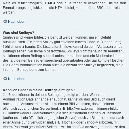
Nein, es ist nicht möglich, HTML-Code in Beiträgen zu verwenden. Die meisten
Formatierungsmöglichkeiten, die HTML bietet, können über BBCode erreicht
werden.
Nach oben
Was sind Smileys?
Smileys sind kleine Bilder, die benutzt werden können, um ein Gefühl
auszudrücken. Für jeden Smiley gibt es einen kurzen Code, z. B. bedeutet :)
fröhlich und :( traurig. Die Liste aller Smileys kannst du beim Verfassen eines
Beitrags sehen. Versuche bitte trotzdem, Smileys nicht zu häufig zu benutzen,
sie können einen Beitrag schnell unlesbar machen und ein Moderator könnte
deshalb deinen Beitrag entsprechend überarbeiten oder gar komplett löschen.
Die Board-Administration kann auch die Anzahl der Smileys begrenzen, die du
in einem Beitrag benutzen kannst.
Nach oben
Kann ich Bilder in meine Beiträge einfügen?
Ja, Bilder können in deinem Beitrag angezeigt werden. Wenn die
Administration Dateianhänge erlaubt hat, kannst du das Bild auch direkt
hochladen. Ansonsten musst du zu einem Bild verlinken, das auf einem
öffentlich zugänglichen Server liegt, z. B. http://www.domain.tld/mein-bild.gif.
Du kannst weder Bilder verlinken, die sich auf deinem eigenen PC befinden
(außer es ist ein öffentlich zugänglicher Server), noch zu Bildern, die nur nach
einer Anmeldung verfügbar sind, z. B. Hotmail- oder Yahoo-Mailboxen, mit
einem Passwort geschützte Seiten usw. Um das Bild anzuzeigen, benutze den