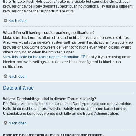
If the “Enable Push Notifications” buttons is visible but cannot be clicked, your
browser or device likely doesn’t support push notifications. Try using a different
browser or device that supports this feature.
Nach oben
What if I’m still having trouble receiving notifications?
Make sure this forum is allowed to send notifications in your browser settings.
Also, verify that your device’s system settings permit notifications from your web
browser or app. Some browsers deliver notifications even when closed, whilst
others only do so when the browser is open.
View this table for browser support information.
Finally, if you’re using an ad
blocker, review its settings to make sure it’s not configured to block push
notifications.
Nach oben
Dateianhänge
Welche Dateianhänge sind in diesem Forum zulässig?
Die Board-Administration kann bestimmte Dateitypen zulassen oder verbieten.
Falls du dir nicht sicher bist, welche Dateitypen du anhängen kannst und du
Unterstützung benötigst, wende dich bitte an die Board-Administration.
Nach oben
Kann ich eine Übersicht all meiner Dateianhänge erhalten?