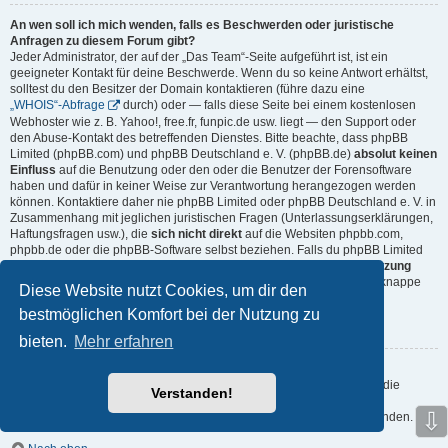
An wen soll ich mich wenden, falls es Beschwerden oder juristische
Anfragen zu diesem Forum gibt?
Jeder Administrator, der auf der „Das Team“-Seite aufgeführt ist, ist ein
geeigneter Kontakt für deine Beschwerde. Wenn du so keine Antwort erhältst,
solltest du den Besitzer der Domain kontaktieren (führe dazu eine
„WHOIS“-Abfrage
durch) oder — falls diese Seite bei einem kostenlosen
Webhoster wie z. B. Yahoo!, free.fr, funpic.de usw. liegt — den Support oder
den Abuse-Kontakt des betreffenden Dienstes. Bitte beachte, dass phpBB
Limited (phpBB.com) und phpBB Deutschland e. V. (phpBB.de)
absolut keinen
Einfluss
auf die Benutzung oder den oder die Benutzer der Forensoftware
haben und dafür in keiner Weise zur Verantwortung herangezogen werden
können. Kontaktiere daher nie phpBB Limited oder phpBB Deutschland e. V. in
Zusammenhang mit jeglichen juristischen Fragen (Unterlassungserklärungen,
Haftungsfragen usw.), die
sich nicht direkt
auf die Websiten phpbb.com,
phpbb.de oder die phpBB-Software selbst beziehen. Falls du phpBB Limited
oder phpBB Deutschland e. V. E-Mails schreibst, die die
Softwarenutzung
durch Dritte
betreffen, so wirst du, wenn überhaupt, höchstens eine knappe
Diese Website nutzt Cookies, um dir den
Antwort erhalten.
bestmöglichen Komfort bei der Nutzung zu
Nach oben
bieten.
Mehr erfahren
Wie kann ich einen Administrator des Boards kontaktieren?
Alle Benutzer des Boards können das Kontaktformular nutzen, wenn die
Verstanden!
Funktion durch die Board-Administration aktiviert wurde.
⇩
Mitglieder des Boards können zusätzlich den Link „Das Team“ verwenden.