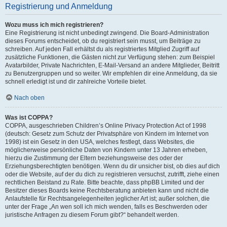
Registrierung und Anmeldung
Wozu muss ich mich registrieren?
Eine Registrierung ist nicht unbedingt zwingend. Die Board-Administration
dieses Forums entscheidet, ob du registriert sein musst, um Beiträge zu
schreiben. Auf jeden Fall erhältst du als registriertes Mitglied Zugriff auf
zusätzliche Funktionen, die Gästen nicht zur Verfügung stehen: zum Beispiel
Avatarbilder, Private Nachrichten, E-Mail-Versand an andere Mitglieder, Beitritt
zu Benutzergruppen und so weiter. Wir empfehlen dir eine Anmeldung, da sie
schnell erledigt ist und dir zahlreiche Vorteile bietet.
Nach oben
Was ist COPPA?
COPPA, ausgeschrieben Children’s Online Privacy Protection Act of 1998
(deutsch: Gesetz zum Schutz der Privatsphäre von Kindern im Internet von
1998) ist ein Gesetz in den USA, welches festlegt, dass Websites, die
möglicherweise persönliche Daten von Kindern unter 13 Jahren erheben,
hierzu die Zustimmung der Eltern beziehungsweise des oder der
Erziehungsberechtigten benötigen. Wenn du dir unsicher bist, ob dies auf dich
oder die Website, auf der du dich zu registrieren versuchst, zutrifft, ziehe einen
rechtlichen Beistand zu Rate. Bitte beachte, dass phpBB Limited und der
Besitzer dieses Boards keine Rechtsberatung anbieten kann und nicht die
Anlaufstelle für Rechtsangelegenheiten jeglicher Art ist; außer solchen, die
unter der Frage „An wen soll ich mich wenden, falls es Beschwerden oder
juristische Anfragen zu diesem Forum gibt?“ behandelt werden.