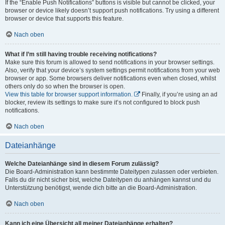
If the “Enable Push Notifications” buttons is visible but cannot be clicked, your
browser or device likely doesn’t support push notifications. Try using a different
browser or device that supports this feature.
Nach oben
What if I’m still having trouble receiving notifications?
Make sure this forum is allowed to send notifications in your browser settings.
Also, verify that your device’s system settings permit notifications from your web
browser or app. Some browsers deliver notifications even when closed, whilst
others only do so when the browser is open.
View this table for browser support information.
Finally, if you’re using an ad
blocker, review its settings to make sure it’s not configured to block push
notifications.
Nach oben
Dateianhänge
Welche Dateianhänge sind in diesem Forum zulässig?
Die Board-Administration kann bestimmte Dateitypen zulassen oder verbieten.
Falls du dir nicht sicher bist, welche Dateitypen du anhängen kannst und du
Unterstützung benötigst, wende dich bitte an die Board-Administration.
Nach oben
Kann ich eine Übersicht all meiner Dateianhänge erhalten?