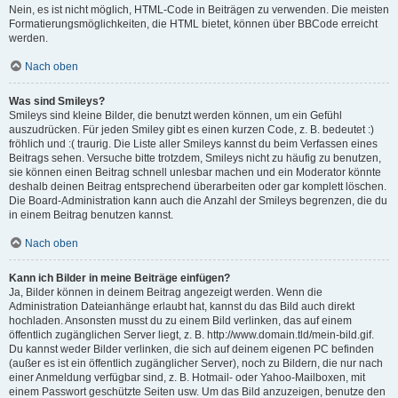
Nein, es ist nicht möglich, HTML-Code in Beiträgen zu verwenden. Die meisten
Formatierungsmöglichkeiten, die HTML bietet, können über BBCode erreicht
werden.
Nach oben
Was sind Smileys?
Smileys sind kleine Bilder, die benutzt werden können, um ein Gefühl
auszudrücken. Für jeden Smiley gibt es einen kurzen Code, z. B. bedeutet :)
fröhlich und :( traurig. Die Liste aller Smileys kannst du beim Verfassen eines
Beitrags sehen. Versuche bitte trotzdem, Smileys nicht zu häufig zu benutzen,
sie können einen Beitrag schnell unlesbar machen und ein Moderator könnte
deshalb deinen Beitrag entsprechend überarbeiten oder gar komplett löschen.
Die Board-Administration kann auch die Anzahl der Smileys begrenzen, die du
in einem Beitrag benutzen kannst.
Nach oben
Kann ich Bilder in meine Beiträge einfügen?
Ja, Bilder können in deinem Beitrag angezeigt werden. Wenn die
Administration Dateianhänge erlaubt hat, kannst du das Bild auch direkt
hochladen. Ansonsten musst du zu einem Bild verlinken, das auf einem
öffentlich zugänglichen Server liegt, z. B. http://www.domain.tld/mein-bild.gif.
Du kannst weder Bilder verlinken, die sich auf deinem eigenen PC befinden
(außer es ist ein öffentlich zugänglicher Server), noch zu Bildern, die nur nach
einer Anmeldung verfügbar sind, z. B. Hotmail- oder Yahoo-Mailboxen, mit
einem Passwort geschützte Seiten usw. Um das Bild anzuzeigen, benutze den