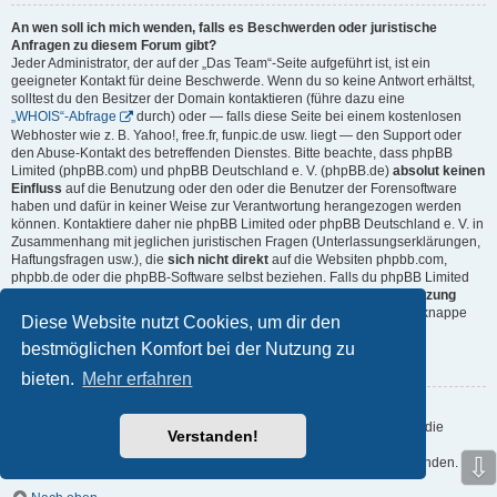
An wen soll ich mich wenden, falls es Beschwerden oder juristische
Anfragen zu diesem Forum gibt?
Jeder Administrator, der auf der „Das Team“-Seite aufgeführt ist, ist ein
geeigneter Kontakt für deine Beschwerde. Wenn du so keine Antwort erhältst,
solltest du den Besitzer der Domain kontaktieren (führe dazu eine
„WHOIS“-Abfrage
durch) oder — falls diese Seite bei einem kostenlosen
Webhoster wie z. B. Yahoo!, free.fr, funpic.de usw. liegt — den Support oder
den Abuse-Kontakt des betreffenden Dienstes. Bitte beachte, dass phpBB
Limited (phpBB.com) und phpBB Deutschland e. V. (phpBB.de)
absolut keinen
Einfluss
auf die Benutzung oder den oder die Benutzer der Forensoftware
haben und dafür in keiner Weise zur Verantwortung herangezogen werden
können. Kontaktiere daher nie phpBB Limited oder phpBB Deutschland e. V. in
Zusammenhang mit jeglichen juristischen Fragen (Unterlassungserklärungen,
Haftungsfragen usw.), die
sich nicht direkt
auf die Websiten phpbb.com,
phpbb.de oder die phpBB-Software selbst beziehen. Falls du phpBB Limited
oder phpBB Deutschland e. V. E-Mails schreibst, die die
Softwarenutzung
durch Dritte
betreffen, so wirst du, wenn überhaupt, höchstens eine knappe
Diese Website nutzt Cookies, um dir den
Antwort erhalten.
bestmöglichen Komfort bei der Nutzung zu
Nach oben
bieten.
Mehr erfahren
Wie kann ich einen Administrator des Boards kontaktieren?
Alle Benutzer des Boards können das Kontaktformular nutzen, wenn die
Verstanden!
Funktion durch die Board-Administration aktiviert wurde.
⇩
Mitglieder des Boards können zusätzlich den Link „Das Team“ verwenden.