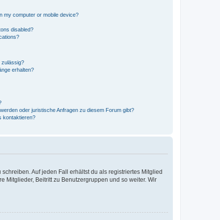
 on my computer or mobile device?
tons disabled?
ications?
 zulässig?
hänge erhalten?
?
hwerden oder juristische Anfragen zu diesem Forum gibt?
s kontaktieren?
chreiben. Auf jeden Fall erhältst du als registriertes Mitglied
e Mitglieder, Beitritt zu Benutzergruppen und so weiter. Wir