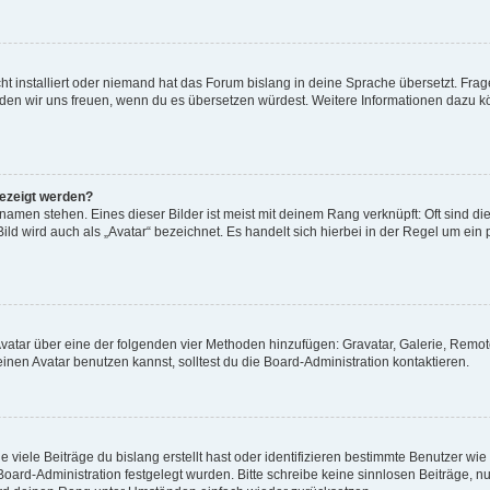
t installiert oder niemand hat das Forum bislang in deine Sprache übersetzt. Frag
, würden wir uns freuen, wenn du es übersetzen würdest. Weitere Informationen dazu
gezeigt werden?
amen stehen. Eines dieser Bilder ist meist mit deinem Rang verknüpft: Oft sind di
ld wird auch als „Avatar“ bezeichnet. Es handelt sich hierbei in der Regel um ein
 Avatar über eine der folgenden vier Methoden hinzufügen: Gravatar, Galerie, Rem
en Avatar benutzen kannst, solltest du die Board-Administration kontaktieren.
viele Beiträge du bislang erstellt hast oder identifizieren bestimmte Benutzer w
 Board-Administration festgelegt wurden. Bitte schreibe keine sinnlosen Beiträge