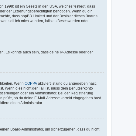
n 1998) ist ein Gesetz in den USA, welches festlegt, dass
der der Erziehungsberechtigten benötigen. Wenn du dir
te beachte, dass phpBB Limited und der Besitzer dieses Boards
An wen soll ich mich wenden, falls es Beschwerden oder
en. Es könnte auch sein, dass deine IP-Adresse oder der
ichkeiten. Wenn
COPPA
aktiviert ist und du angegeben hast,
st. Wenn dies nicht der Fall ist, muss dein Benutzerkonto
t erledigen oder ein Administrator. Bei der Registrierung
ten prüfe, ob du deine E-Mail-Adresse korrekt eingegeben hast
tiere einen Administrator.
n einen Board-Administrator, um sicherzugehen, dass du nicht