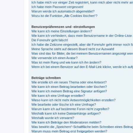
Ich habe mich vor einiger Zeit registriert, kann mich aber nicht mehr 
Ich habe mein Passwort vergessen!
Warum werde ich automatisch abgemeldet?
Wozu ist die Funktion „Alle Cookies löschen“?
Benutzerpräferenzen und -einstellungen
Wie kann ich meine Einstellungen ändern?
Wie kann ich verhindern, dass mein Benutzername in der Online-Liste 
Die Forenuhr geht falsch!
Ich habe die Zeitzone eingestellt, aber die Forenuhr geht immer noch f
Meine Sprache steht auf diesem Board nicht zur Auswahl!
Was sind das für Bilder, die bei meinem Benutzernamen angezeigt we
Wie verwende ich einen Avatar?
Was ist mein Rang und wie kann ich ihn ändern?
Wenn ich bei einem Benutzer auf den E-Mail-Link klicke, werde ich au
Beiträge schreiben
Wie erstelle ich ein neues Thema oder eine Antwort?
Wie kann ich einen Beitrag bearbeiten oder löschen?
Wie kann ich meinem Beitrag eine Signatur anfügen?
Wie kann ich eine Umfrage erstellen?
Wieso kann ich nicht mehr Antwortmöglichkeiten erstellen?
Wie bearbeite oder lösche ich eine Umfrage?
Warum kann ich auf bestimmte Foren nicht zugreifen?
Weshalb kann ich keine Dateianhänge anfügen?
Weshalb wurde ich verwarnt?
Wie kann ich Beiträge den Moderatoren melden?
Was bewirkt die „Speichern“-Schaltfläche beim Schreiben eines Beitra
Warum muss mein Beitrag erst freigegeben werden?