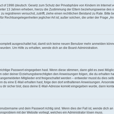
t of 1998 (deutsch: Gesetz zum Schutz der Privatsphäre von Kindern im Internet vo
unter 13 Jahren erheben, hierzu die Zustimmung der Eltern beziehungsweise des o
h zu registrieren versuchst, zutrifft, ziehe einen rechtlichen Beistand zu Rate. Bit
für Rechtsangelegenheiten jeglicher Art ist; außer solchen, die unter der Frage „
.
g komplett ausgeschaltet hat, damit sich keine neuen Benutzer mehr anmelden könn
 wurden. Um Hilfe zu erhalten, wende dich an die Board-Administration.
 richtige Passwort eingegeben hast. Wenn diese stimmen, dann gibt es zwei Mögl
tern oder deiner Erziehungsberechtigten den Anweisungen folgen, die du erhalten ha
u angemeldeten Mitglieder erst freigeschaltet werden – entweder musst du dies selbs
. Wenn du eine E-Mail erhalten hast, folge den dort enthaltenen Anweisungen. Ansons
 dir sicher bist, dass deine E-Mail-Adresse korrekt eingegeben wurde, dann kontak
Benutzername und dein Passwort richtig sind. Wenn dies der Fall ist, wende dich a
ionsproblem mit der Website vorliegt, welches ein Administrator lösen muss.