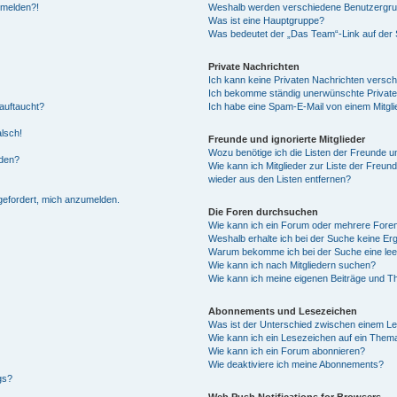
anmelden?!
Weshalb werden verschiedene Benutzergrupp
Was ist eine Hauptgruppe?
Was bedeutet der „Das Team“-Link auf der S
Private Nachrichten
Ich kann keine Privaten Nachrichten versch
Ich bekomme ständig unerwünschte Private
auftaucht?
Ich habe eine Spam-E-Mail von einem Mitgli
alsch!
Freunde und ignorierte Mitglieder
Wozu benötige ich die Listen der Freunde un
rden?
Wie kann ich Mitglieder zur Liste der Freund
wieder aus den Listen entfernen?
fgefordert, mich anzumelden.
Die Foren durchsuchen
Wie kann ich ein Forum oder mehrere For
Weshalb erhalte ich bei der Suche keine Er
Warum bekomme ich bei der Suche eine lee
Wie kann ich nach Mitgliedern suchen?
Wie kann ich meine eigenen Beiträge und T
Abonnements und Lesezeichen
Was ist der Unterschied zwischen einem L
Wie kann ich ein Lesezeichen auf ein Them
Wie kann ich ein Forum abonnieren?
Wie deaktiviere ich meine Abonnements?
gs?
Web Push Notifications for Browsers