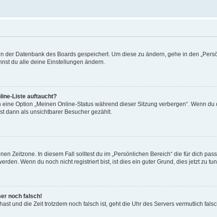
n in der Datenbank des Boards gespeichert. Um diese zu ändern, gehe in den „Persö
nst du alle deine Einstellungen ändern.
ine-Liste auftaucht?
n eine Option „Meinen Online-Status während dieser Sitzung verbergen“. Wenn du d
st dann als unsichtbarer Besucher gezählt.
en Zeitzone. In diesem Fall solltest du im „Persönlichen Bereich“ die für dich passe
den. Wenn du noch nicht registriert bist, ist dies ein guter Grund, dies jetzt zu tun
mer noch falsch!
t hast und die Zeit trotzdem noch falsch ist, geht die Uhr des Servers vermutlich fal