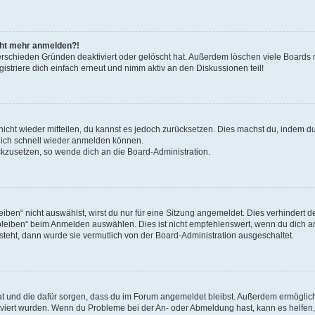
icht mehr anmelden?!
erschieden Gründen deaktiviert oder gelöscht hat. Außerdem löschen viele Boards r
triere dich einfach erneut und nimm aktiv an den Diskussionen teil!
 nicht wieder mitteilen, du kannst es jedoch zurücksetzen. Dies machst du, indem 
 dich schnell wieder anmelden können.
ückzusetzen, so wende dich an die Board-Administration.
en“ nicht auswählst, wirst du nur für eine Sitzung angemeldet. Dies verhindert 
leiben“ beim Anmelden auswählen. Dies ist nicht empfehlenswert, wenn du dich an
 steht, dann wurde sie vermutlich von der Board-Administration ausgeschaltet.
 hat und die dafür sorgen, dass du im Forum angemeldet bleibst. Außerdem ermögli
tiviert wurden. Wenn du Probleme bei der An- oder Abmeldung hast, kann es helfen