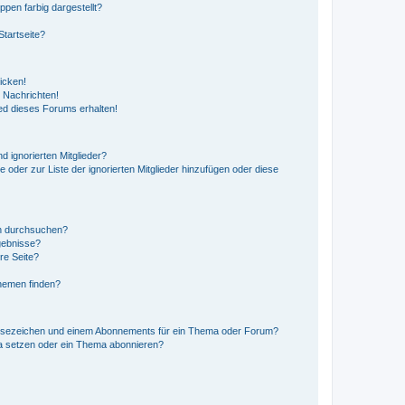
en farbig dargestellt?
tartseite?
icken!
 Nachrichten!
ed dieses Forums erhalten!
d ignorierten Mitglieder?
e oder zur Liste der ignorierten Mitglieder hinzufügen oder diese
en durchsuchen?
gebnisse?
re Seite?
hemen finden?
esezeichen und einem Abonnements für ein Thema oder Forum?
a setzen oder ein Thema abonnieren?