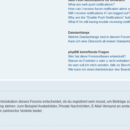
What are web push notifications?
How can I receive forum notification alerts
Will I receive notifications if I am logged out?
Why are the “Enable Push Notifications” but
What if I’m still having trouble receiving notif
Dateianhänge
Welche Dateianhänge sind in diesem Forum
Kann ich eine Übersicht all meiner Dateian
phpBB betreffende Fragen
Wer hat diese Forensoftware entwickelt?
Warum ist Funktion x oder y nicht enthalten
An wen soll ich mich wenden, falls es Besc
Wie kann ich einen Administrator des Board
istration dieses Forums entscheidet, ob du registriert sein musst, um Beiträge zu s
ung stehen: zum Beispiel Avatarbilder, Private Nachrichten, E-Mail-Versand an ander
 zahlreiche Vorteile bietet.