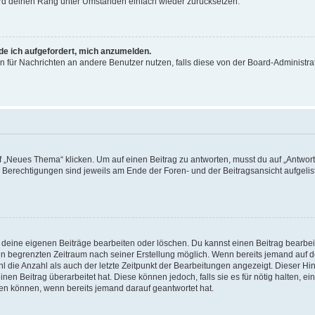
wird deinen Rang unter Umständen einfach wieder zurücksetzen.
rde ich aufgefordert, mich anzumelden.
ion für Nachrichten an andere Benutzer nutzen, falls diese von der Board-Administ
„Neues Thema“ klicken. Um auf einen Beitrag zu antworten, musst du auf „Antworte
e Berechtigungen sind jeweils am Ende der Foren- und der Beitragsansicht aufgeliste
r deine eigenen Beiträge bearbeiten oder löschen. Du kannst einen Beitrag bearbe
inen begrenzten Zeitraum nach seiner Erstellung möglich. Wenn bereits jemand auf de
 die Anzahl als auch der letzte Zeitpunkt der Bearbeitungen angezeigt. Dieser Hi
en Beitrag überarbeitet hat. Diese können jedoch, falls sie es für nötig halten, ei
hen können, wenn bereits jemand darauf geantwortet hat.