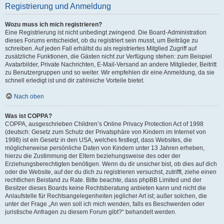
Registrierung und Anmeldung
Wozu muss ich mich registrieren?
Eine Registrierung ist nicht unbedingt zwingend. Die Board-Administration
dieses Forums entscheidet, ob du registriert sein musst, um Beiträge zu
schreiben. Auf jeden Fall erhältst du als registriertes Mitglied Zugriff auf
zusätzliche Funktionen, die Gästen nicht zur Verfügung stehen: zum Beispiel
Avatarbilder, Private Nachrichten, E-Mail-Versand an andere Mitglieder, Beitritt
zu Benutzergruppen und so weiter. Wir empfehlen dir eine Anmeldung, da sie
schnell erledigt ist und dir zahlreiche Vorteile bietet.
Nach oben
Was ist COPPA?
COPPA, ausgeschrieben Children’s Online Privacy Protection Act of 1998
(deutsch: Gesetz zum Schutz der Privatsphäre von Kindern im Internet von
1998) ist ein Gesetz in den USA, welches festlegt, dass Websites, die
möglicherweise persönliche Daten von Kindern unter 13 Jahren erheben,
hierzu die Zustimmung der Eltern beziehungsweise des oder der
Erziehungsberechtigten benötigen. Wenn du dir unsicher bist, ob dies auf dich
oder die Website, auf der du dich zu registrieren versuchst, zutrifft, ziehe einen
rechtlichen Beistand zu Rate. Bitte beachte, dass phpBB Limited und der
Besitzer dieses Boards keine Rechtsberatung anbieten kann und nicht die
Anlaufstelle für Rechtsangelegenheiten jeglicher Art ist; außer solchen, die
unter der Frage „An wen soll ich mich wenden, falls es Beschwerden oder
juristische Anfragen zu diesem Forum gibt?“ behandelt werden.