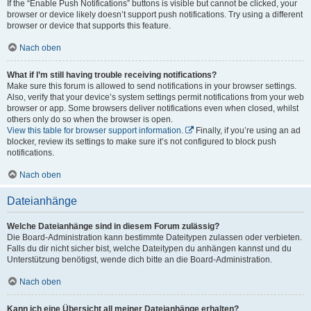
If the “Enable Push Notifications” buttons is visible but cannot be clicked, your
browser or device likely doesn’t support push notifications. Try using a different
browser or device that supports this feature.
Nach oben
What if I’m still having trouble receiving notifications?
Make sure this forum is allowed to send notifications in your browser settings.
Also, verify that your device’s system settings permit notifications from your web
browser or app. Some browsers deliver notifications even when closed, whilst
others only do so when the browser is open.
View this table for browser support information.
Finally, if you’re using an ad
blocker, review its settings to make sure it’s not configured to block push
notifications.
Nach oben
Dateianhänge
Welche Dateianhänge sind in diesem Forum zulässig?
Die Board-Administration kann bestimmte Dateitypen zulassen oder verbieten.
Falls du dir nicht sicher bist, welche Dateitypen du anhängen kannst und du
Unterstützung benötigst, wende dich bitte an die Board-Administration.
Nach oben
Kann ich eine Übersicht all meiner Dateianhänge erhalten?