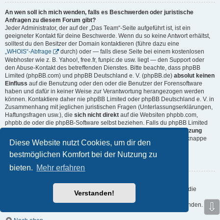
An wen soll ich mich wenden, falls es Beschwerden oder juristische
Anfragen zu diesem Forum gibt?
Jeder Administrator, der auf der „Das Team“-Seite aufgeführt ist, ist ein
geeigneter Kontakt für deine Beschwerde. Wenn du so keine Antwort erhältst,
solltest du den Besitzer der Domain kontaktieren (führe dazu eine
„WHOIS“-Abfrage
durch) oder — falls diese Seite bei einem kostenlosen
Webhoster wie z. B. Yahoo!, free.fr, funpic.de usw. liegt — den Support oder
den Abuse-Kontakt des betreffenden Dienstes. Bitte beachte, dass phpBB
Limited (phpBB.com) und phpBB Deutschland e. V. (phpBB.de)
absolut keinen
Einfluss
auf die Benutzung oder den oder die Benutzer der Forensoftware
haben und dafür in keiner Weise zur Verantwortung herangezogen werden
können. Kontaktiere daher nie phpBB Limited oder phpBB Deutschland e. V. in
Zusammenhang mit jeglichen juristischen Fragen (Unterlassungserklärungen,
Haftungsfragen usw.), die
sich nicht direkt
auf die Websiten phpbb.com,
phpbb.de oder die phpBB-Software selbst beziehen. Falls du phpBB Limited
oder phpBB Deutschland e. V. E-Mails schreibst, die die
Softwarenutzung
durch Dritte
betreffen, so wirst du, wenn überhaupt, höchstens eine knappe
Diese Website nutzt Cookies, um dir den
Antwort erhalten.
bestmöglichen Komfort bei der Nutzung zu
Nach oben
bieten.
Mehr erfahren
Wie kann ich einen Administrator des Boards kontaktieren?
Alle Benutzer des Boards können das Kontaktformular nutzen, wenn die
Verstanden!
Funktion durch die Board-Administration aktiviert wurde.
⇩
Mitglieder des Boards können zusätzlich den Link „Das Team“ verwenden.