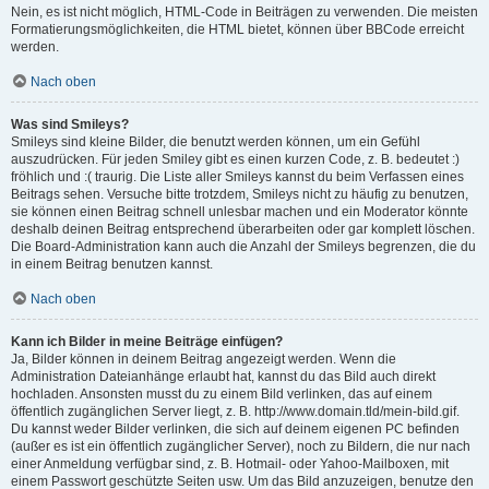
Nein, es ist nicht möglich, HTML-Code in Beiträgen zu verwenden. Die meisten
Formatierungsmöglichkeiten, die HTML bietet, können über BBCode erreicht
werden.
Nach oben
Was sind Smileys?
Smileys sind kleine Bilder, die benutzt werden können, um ein Gefühl
auszudrücken. Für jeden Smiley gibt es einen kurzen Code, z. B. bedeutet :)
fröhlich und :( traurig. Die Liste aller Smileys kannst du beim Verfassen eines
Beitrags sehen. Versuche bitte trotzdem, Smileys nicht zu häufig zu benutzen,
sie können einen Beitrag schnell unlesbar machen und ein Moderator könnte
deshalb deinen Beitrag entsprechend überarbeiten oder gar komplett löschen.
Die Board-Administration kann auch die Anzahl der Smileys begrenzen, die du
in einem Beitrag benutzen kannst.
Nach oben
Kann ich Bilder in meine Beiträge einfügen?
Ja, Bilder können in deinem Beitrag angezeigt werden. Wenn die
Administration Dateianhänge erlaubt hat, kannst du das Bild auch direkt
hochladen. Ansonsten musst du zu einem Bild verlinken, das auf einem
öffentlich zugänglichen Server liegt, z. B. http://www.domain.tld/mein-bild.gif.
Du kannst weder Bilder verlinken, die sich auf deinem eigenen PC befinden
(außer es ist ein öffentlich zugänglicher Server), noch zu Bildern, die nur nach
einer Anmeldung verfügbar sind, z. B. Hotmail- oder Yahoo-Mailboxen, mit
einem Passwort geschützte Seiten usw. Um das Bild anzuzeigen, benutze den