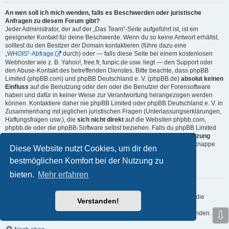
An wen soll ich mich wenden, falls es Beschwerden oder juristische
Anfragen zu diesem Forum gibt?
Jeder Administrator, der auf der „Das Team“-Seite aufgeführt ist, ist ein
geeigneter Kontakt für deine Beschwerde. Wenn du so keine Antwort erhältst,
solltest du den Besitzer der Domain kontaktieren (führe dazu eine
„WHOIS“-Abfrage
durch) oder — falls diese Seite bei einem kostenlosen
Webhoster wie z. B. Yahoo!, free.fr, funpic.de usw. liegt — den Support oder
den Abuse-Kontakt des betreffenden Dienstes. Bitte beachte, dass phpBB
Limited (phpBB.com) und phpBB Deutschland e. V. (phpBB.de)
absolut keinen
Einfluss
auf die Benutzung oder den oder die Benutzer der Forensoftware
haben und dafür in keiner Weise zur Verantwortung herangezogen werden
können. Kontaktiere daher nie phpBB Limited oder phpBB Deutschland e. V. in
Zusammenhang mit jeglichen juristischen Fragen (Unterlassungserklärungen,
Haftungsfragen usw.), die
sich nicht direkt
auf die Websiten phpbb.com,
phpbb.de oder die phpBB-Software selbst beziehen. Falls du phpBB Limited
oder phpBB Deutschland e. V. E-Mails schreibst, die die
Softwarenutzung
durch Dritte
betreffen, so wirst du, wenn überhaupt, höchstens eine knappe
Diese Website nutzt Cookies, um dir den
Antwort erhalten.
bestmöglichen Komfort bei der Nutzung zu
Nach oben
bieten.
Mehr erfahren
Wie kann ich einen Administrator des Boards kontaktieren?
Alle Benutzer des Boards können das Kontaktformular nutzen, wenn die
Verstanden!
Funktion durch die Board-Administration aktiviert wurde.
⇩
Mitglieder des Boards können zusätzlich den Link „Das Team“ verwenden.