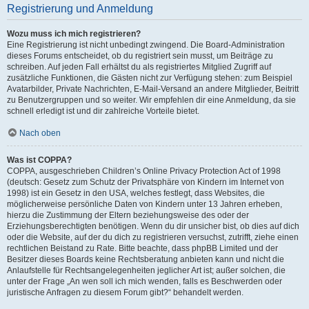
Registrierung und Anmeldung
Wozu muss ich mich registrieren?
Eine Registrierung ist nicht unbedingt zwingend. Die Board-Administration
dieses Forums entscheidet, ob du registriert sein musst, um Beiträge zu
schreiben. Auf jeden Fall erhältst du als registriertes Mitglied Zugriff auf
zusätzliche Funktionen, die Gästen nicht zur Verfügung stehen: zum Beispiel
Avatarbilder, Private Nachrichten, E-Mail-Versand an andere Mitglieder, Beitritt
zu Benutzergruppen und so weiter. Wir empfehlen dir eine Anmeldung, da sie
schnell erledigt ist und dir zahlreiche Vorteile bietet.
Nach oben
Was ist COPPA?
COPPA, ausgeschrieben Children’s Online Privacy Protection Act of 1998
(deutsch: Gesetz zum Schutz der Privatsphäre von Kindern im Internet von
1998) ist ein Gesetz in den USA, welches festlegt, dass Websites, die
möglicherweise persönliche Daten von Kindern unter 13 Jahren erheben,
hierzu die Zustimmung der Eltern beziehungsweise des oder der
Erziehungsberechtigten benötigen. Wenn du dir unsicher bist, ob dies auf dich
oder die Website, auf der du dich zu registrieren versuchst, zutrifft, ziehe einen
rechtlichen Beistand zu Rate. Bitte beachte, dass phpBB Limited und der
Besitzer dieses Boards keine Rechtsberatung anbieten kann und nicht die
Anlaufstelle für Rechtsangelegenheiten jeglicher Art ist; außer solchen, die
unter der Frage „An wen soll ich mich wenden, falls es Beschwerden oder
juristische Anfragen zu diesem Forum gibt?“ behandelt werden.