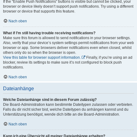
If the “Enable Push Notifications” buttons is visible but cannot be clicked, your
browser or device likely doesn’t support push notifications. Try using a different
browser or device that supports this feature.
Nach oben
What if I’m still having trouble receiving notifications?
Make sure this forum is allowed to send notifications in your browser settings.
Also, verify that your device’s system settings permit notifications from your web
browser or app. Some browsers deliver notifications even when closed, whilst
others only do so when the browser is open.
View this table for browser support information.
Finally, if you’re using an ad
blocker, review its settings to make sure it’s not configured to block push
notifications.
Nach oben
Dateianhänge
Welche Dateianhänge sind in diesem Forum zulässig?
Die Board-Administration kann bestimmte Dateitypen zulassen oder verbieten.
Falls du dir nicht sicher bist, welche Dateitypen du anhängen kannst und du
Unterstützung benötigst, wende dich bitte an die Board-Administration.
Nach oben
Kann ich eine Übersicht all meiner Dateianhänge erhalten?