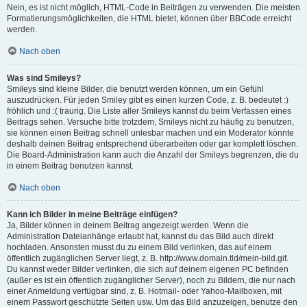
Nein, es ist nicht möglich, HTML-Code in Beiträgen zu verwenden. Die meisten
Formatierungsmöglichkeiten, die HTML bietet, können über BBCode erreicht
werden.
Nach oben
Was sind Smileys?
Smileys sind kleine Bilder, die benutzt werden können, um ein Gefühl
auszudrücken. Für jeden Smiley gibt es einen kurzen Code, z. B. bedeutet :)
fröhlich und :( traurig. Die Liste aller Smileys kannst du beim Verfassen eines
Beitrags sehen. Versuche bitte trotzdem, Smileys nicht zu häufig zu benutzen,
sie können einen Beitrag schnell unlesbar machen und ein Moderator könnte
deshalb deinen Beitrag entsprechend überarbeiten oder gar komplett löschen.
Die Board-Administration kann auch die Anzahl der Smileys begrenzen, die du
in einem Beitrag benutzen kannst.
Nach oben
Kann ich Bilder in meine Beiträge einfügen?
Ja, Bilder können in deinem Beitrag angezeigt werden. Wenn die
Administration Dateianhänge erlaubt hat, kannst du das Bild auch direkt
hochladen. Ansonsten musst du zu einem Bild verlinken, das auf einem
öffentlich zugänglichen Server liegt, z. B. http://www.domain.tld/mein-bild.gif.
Du kannst weder Bilder verlinken, die sich auf deinem eigenen PC befinden
(außer es ist ein öffentlich zugänglicher Server), noch zu Bildern, die nur nach
einer Anmeldung verfügbar sind, z. B. Hotmail- oder Yahoo-Mailboxen, mit
einem Passwort geschützte Seiten usw. Um das Bild anzuzeigen, benutze den